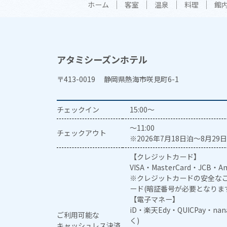
ホーム
客室
温泉
料理
館
アタミシーズンホテル
〒413-0019 静岡県熱海市咲見町6-1
チェックイン
15:00～
～11:00
チェックアウト
※2026年7月18日泊～8月29日
【クレジットカード】
VISA・MasterCard・JCB・Am
※クレジットカードの安全なご
ード(暗証番号が必要となりま
【電子マネー】
iD・楽天Edy・QUICPay・na
ご利用可能な
く)
キャッシュレス決済