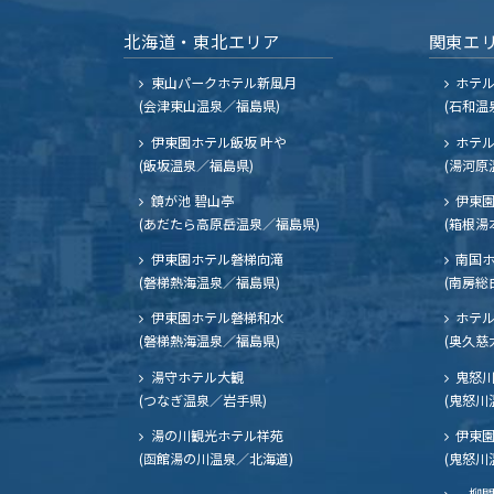
北海道・東北エリア
関東エ
東山パークホテル新風月
ホテ
(会津東山温泉／福島県)
(石和温
伊東園ホテル飯坂 叶や
ホテル
(飯坂温泉／福島県)
(湯河原
鏡が池 碧山亭
伊東園
(あだたら高原岳温泉／福島県)
(箱根湯
伊東園ホテル磐梯向滝
南国
(磐梯熱海温泉／福島県)
(南房総
伊東園ホテル磐梯和水
ホテル
(磐梯熱海温泉／福島県)
(奥久慈
湯守ホテル大観
鬼怒川
(つなぎ温泉／岩手県)
(鬼怒川
湯の川観光ホテル祥苑
伊東園
(函館湯の川温泉／北海道)
(鬼怒川
一柳