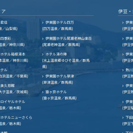
リア
伊豆・
ル君佳
伊東園ホテル四万
伊東
泉／山梨県)
(四万温泉／群馬県)
(伊豆
四季彩
伊東園ホテル尾瀬老神山楽荘
伊東
温泉／神奈川県)
(尾瀬老神温泉／群馬県)
(伊豆
ホテル箱根湯本
ホテル湯の陣
伊東
本温泉／神奈川県)
(水上温泉郷ゆびそ温泉／群馬
(伊豆
県)
ホテル
熱川
白浜温泉／千葉県)
伊東園ホテル草津
(伊豆
(草津温泉／群馬県)
奥久慈館
伊東
大子温泉／茨城県)
猿ヶ京ホテル
(伊豆
(猿ヶ京温泉／群馬県)
ロイヤルホテル
伊東
温泉／栃木県)
(伊豆
ホテルニューさくら
下田
温泉／栃木県)
(伊豆
閣本館
下田