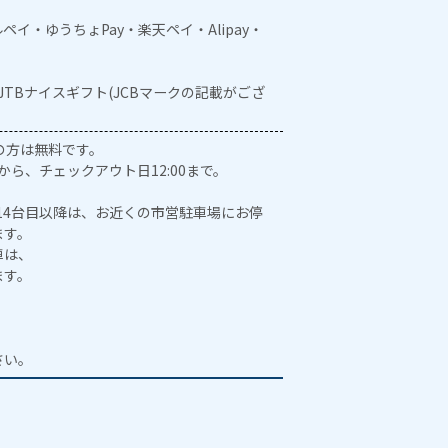
メルペイ・ゆうちょPay・楽天ペイ・Alipay・
・JTBナイスギフト(JCBマークの記載がござ
の方は無料です。
から、チェックアウト日12:00まで。
は14台目以降は、お近くの市営駐車場にお停
ます。
車は、
ます。
。
さい。