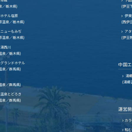
泉／栃木県)
(伊豆
ホテル塩原
伊東
原温泉／栃木県)
(西伊
ニューもみぢ
アタ
原温泉／栃木県)
(伊豆
湯西川
温泉／栃木県)
グランドホテル
中国
温泉／群馬県)
湯郷
夫
(湯郷
温泉／群馬県)
温泉とどろき
温泉／群馬県)
運営
カラ
和む