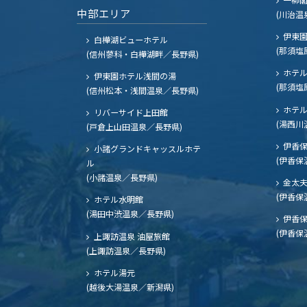
中部エリア
(川治温
伊東園
白樺湖ビューホテル
(那須塩
(信州蓼科・白樺湖畔／長野県)
ホテル
伊東園ホテル浅間の湯
(那須塩
(信州松本・浅間温泉／長野県)
ホテル
リバーサイド上田館
(湯西川
(戸倉上山田温泉／長野県)
伊香保
小諸グランドキャッスルホテ
(伊香保
ル
(小諸温泉／長野県)
金太
(伊香保
ホテル水明館
(湯田中渋温泉／長野県)
伊香保
(伊香保
上諏訪温泉 油屋旅館
(上諏訪温泉／長野県)
ホテル湯元
(越後大湯温泉／新潟県)