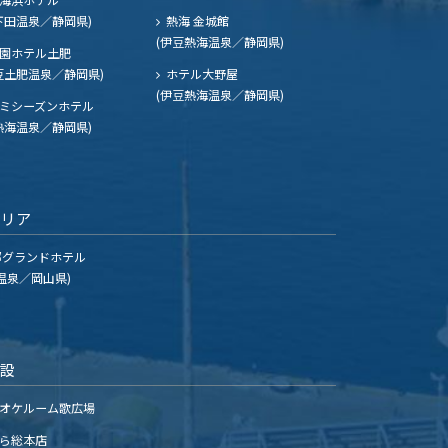
下田温泉／静岡県)
熱海 金城館
(伊豆熱海温泉／静岡県)
園ホテル土肥
豆土肥温泉／静岡県)
ホテル大野屋
(伊豆熱海温泉／静岡県)
ミシーズンホテル
熱海温泉／静岡県)
エリア
グランドホテル
温泉／岡山県)
施設
オケルーム歌広場
ら総本店