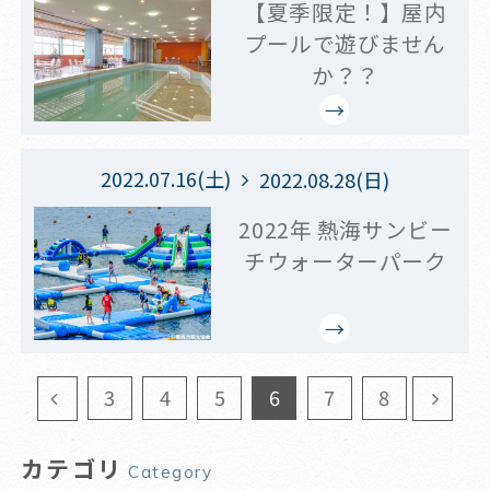
【夏季限定！】屋内
プールで遊びません
か？？
2022.07.16(土)
2022.08.28(日)
2022年 熱海サンビー
チウォーターパーク
3
4
5
6
7
8
カテゴリ
Category