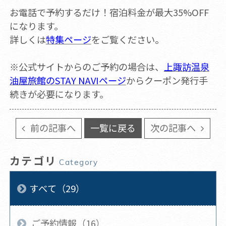
お電話で予約するだけ！宿泊料金が最大35%OFF
になります。
詳しくは
特集ページ
をご覧ください。
※公式サイトからのご予約の場合は、
上諏訪温泉
油屋旅館のSTAY NAVIページ
からクーポン発行手
続きが必要になります。
前の記事へ
一覧に戻る
次の記事へ
カテゴリ
Category
すべて（29）
ご予約情報（16）