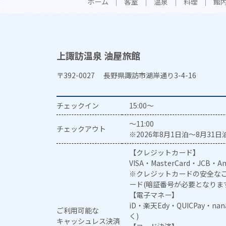
ホーム
客室
温泉
料理
館
上諏訪温泉 油屋旅館
〒392-0027 長野県諏訪市湖岸通り3-4-16
チェックイン
15:00～
～11:00
チェックアウト
※2026年8月1日泊～8月31日泊
【クレジットカード】
VISA・MasterCard・JCB・Am
※クレジットカードの安全なご
ード(暗証番号が必要となりま
【電子マネー】
iD・楽天Edy・QUICPay・na
ご利用可能な
く)
キャッシュレス決済