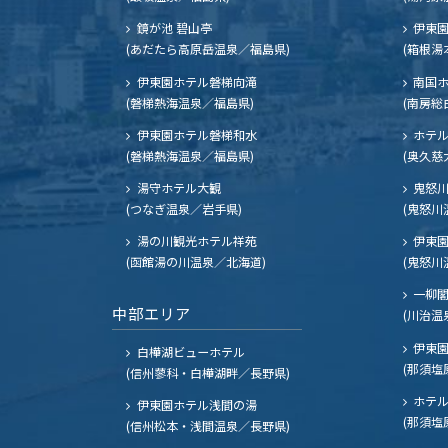
鏡が池 碧山亭
伊東園
(あだたら高原岳温泉／福島県)
(箱根湯
伊東園ホテル磐梯向滝
南国
(磐梯熱海温泉／福島県)
(南房総
伊東園ホテル磐梯和水
ホテル
(磐梯熱海温泉／福島県)
(奥久慈
湯守ホテル大観
鬼怒川
(つなぎ温泉／岩手県)
(鬼怒川
湯の川観光ホテル祥苑
伊東園
(函館湯の川温泉／北海道)
(鬼怒川
一柳
中部エリア
(川治温
伊東園
白樺湖ビューホテル
(那須塩
(信州蓼科・白樺湖畔／長野県)
ホテル
伊東園ホテル浅間の湯
(那須塩
(信州松本・浅間温泉／長野県)