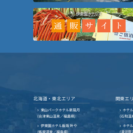
北海道・東北エリア
関東エ
東山パークホテル新風月
ホテ
(会津東山温泉／福島県)
(石和温
伊東園ホテル飯坂 叶や
ホテル
(飯坂温泉／福島県)
(湯河原