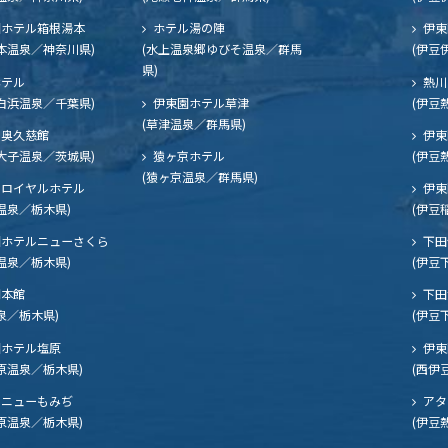
ホテル箱根湯本
ホテル湯の陣
伊東
本温泉／神奈川県)
(水上温泉郷ゆびそ温泉／群馬
(伊豆
県)
ホテル
熱川
白浜温泉／千葉県)
伊東園ホテル草津
(伊豆
(草津温泉／群馬県)
奥久慈館
伊東
大子温泉／茨城県)
猿ヶ京ホテル
(伊豆
(猿ヶ京温泉／群馬県)
ロイヤルホテル
伊東
温泉／栃木県)
(伊豆
ホテルニューさくら
下田
温泉／栃木県)
(伊豆
閣本館
下田
泉／栃木県)
(伊豆
ホテル塩原
伊東
原温泉／栃木県)
(西伊
ニューもみぢ
アタ
原温泉／栃木県)
(伊豆