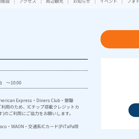
内施設
アクセス
周辺観光
お知らせ
イベント
フォ
 ～10:00
erican Express・Diners Club・銀聯
利用のため、ICチップ搭載クレジットカ
す)のご利用にご協力をお願いします。
naco・WAON・交通系ICカード(PiTaPa除