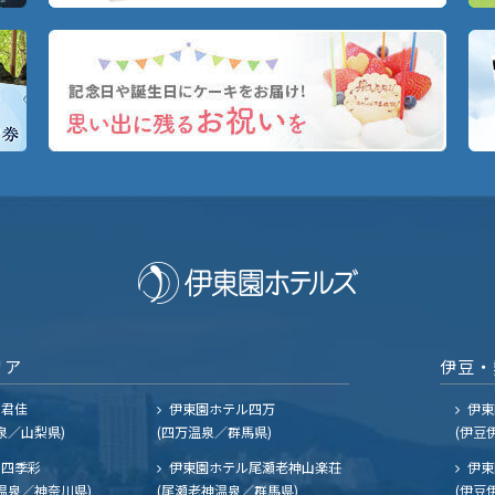
リア
伊豆・
ル君佳
伊東園ホテル四万
伊東
泉／山梨県)
(四万温泉／群馬県)
(伊豆
四季彩
伊東園ホテル尾瀬老神山楽荘
伊東
温泉／神奈川県)
(尾瀬老神温泉／群馬県)
(伊豆