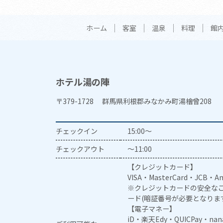
ホーム
客室
温泉
料理
館
ホテル湯の陣
〒379-1728 群馬県利根郡みなかみ町湯檜曾208
チェックイン
15:00～
チェックアウト
～11:00
【クレジットカード】
VISA・MasterCard・JCB・Am
※クレジットカードの安全なご
ード(暗証番号が必要となりま
【電子マネー】
iD・楽天Edy・QUICPay・na