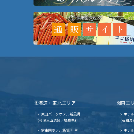
北海道・東北エリア
関東エ
東山パークホテル新風月
ホテ
(会津東山温泉／福島県)
(石和温
伊東園ホテル飯坂 叶や
ホテル