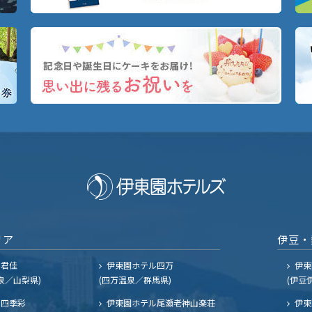
リア
伊豆・
ル君佳
伊東園ホテル四万
伊東
泉／山梨県)
(四万温泉／群馬県)
(伊豆
四季彩
伊東園ホテル尾瀬老神山楽荘
伊東