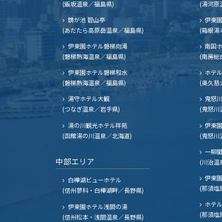
(飯坂温泉／福島県)
(湯河原
鏡が池 碧山亭
伊東園
(あだたら高原岳温泉／福島県)
(箱根湯
伊東園ホテル磐梯向滝
南国
(磐梯熱海温泉／福島県)
(南房総
伊東園ホテル磐梯和水
ホテル
(磐梯熱海温泉／福島県)
(奥久慈
湯守ホテル大観
鬼怒川
(つなぎ温泉／岩手県)
(鬼怒川
湯の川観光ホテル祥苑
伊東園
(函館湯の川温泉／北海道)
(鬼怒川
一柳
中部エリア
(川治温
伊東園
白樺湖ビューホテル
(那須塩
(信州蓼科・白樺湖畔／長野県)
ホテル
伊東園ホテル浅間の湯
(那須塩
(信州松本・浅間温泉／長野県)