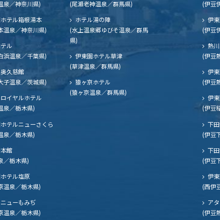
温泉／神奈川県)
(尾瀬老神温泉／群馬県)
(伊豆
ホテル箱根湯本
ホテル湯の陣
伊東
本温泉／神奈川県)
(水上温泉郷ゆびそ温泉／群馬
(伊豆
県)
ホテル
熱川
白浜温泉／千葉県)
伊東園ホテル草津
(伊豆
(草津温泉／群馬県)
奥久慈館
伊東
大子温泉／茨城県)
猿ヶ京ホテル
(伊豆
(猿ヶ京温泉／群馬県)
ロイヤルホテル
伊東
温泉／栃木県)
(伊豆
ホテルニューさくら
下田
温泉／栃木県)
(伊豆
閣本館
下田
泉／栃木県)
(伊豆
ホテル塩原
伊東
原温泉／栃木県)
(西伊
ニューもみぢ
アタ
原温泉／栃木県)
(伊豆