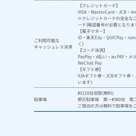
【クレジットカード】
VISA・MasterCard・JCB・Am
※クレジットカードの安全なご
ード(暗証番号が必要となりま
【電子マネー】
iD・楽天Edy・QUICPay・na
ご利用可能な
く)
キャッシュレス決済
【コード決済】
PayPay・d払い・au PAY・
WeChat Pay
【ギフト券】
VJAギフト券・JCBギフト券
います)
約110台収容(無料)
駐車場
野天駐車場 第一約80台 第二
ご宿泊の方は無料で駐車場を