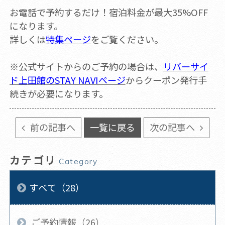
お電話で予約するだけ！宿泊料金が最大35%OFF
になります。
詳しくは
特集ページ
をご覧ください。
※公式サイトからのご予約の場合は、
リバーサイ
ド上田館のSTAY NAVIページ
からクーポン発行手
続きが必要になります。
前の記事へ
一覧に戻る
次の記事へ
カテゴリ
Category
すべて（28）
ご予約情報（26）