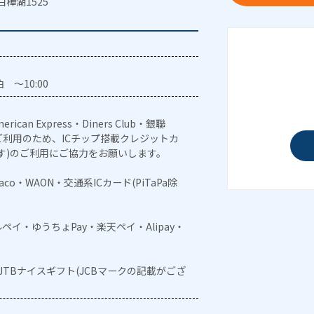
樺湖1525
 ～10:00
erican Express・Diners Club・銀聯
利用のため、ICチップ搭載クレジットカ
す)のご利用にご協力をお願いします。
naco・WAON・交通系ICカード(PiTaPa除
メルペイ・ゆうちょPay・楽天ペイ・Alipay・
・JTBナイスギフト(JCBマークの記載がござ