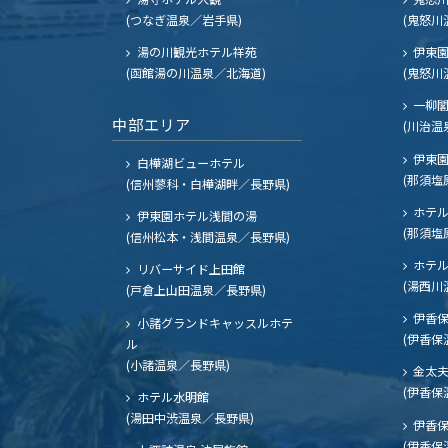
(つなぎ温泉／岩手県)
(鬼怒川
湯の川観光ホテル祥苑
伊東園
(函館湯の川温泉／北海道)
(鬼怒川
一柳
中部エリア
(川治温
伊東園
白樺湖ビューホテル
(那須塩
(信州蓼科・白樺湖畔／長野県)
ホテル
伊東園ホテル浅間の湯
(那須塩
(信州松本・浅間温泉／長野県)
ホテル
リバーサイド上田館
(湯西川
(戸倉上山田温泉／長野県)
伊香保
小諸グランドキャッスルホテ
(伊香保
ル
(小諸温泉／長野県)
金太
(伊香保
ホテル水明館
(湯田中渋温泉／長野県)
伊香保
(伊香保