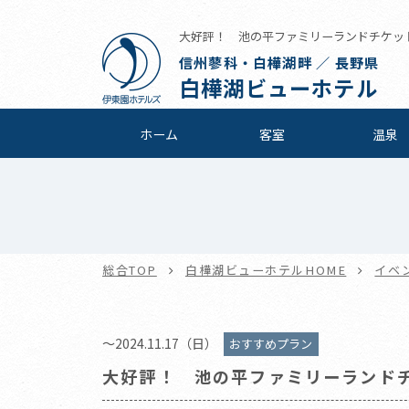
大好評！ 池の平ファミリーランドチケット付
信州蓼科・白樺湖畔 ／ 長野県
白樺湖ビューホテル
ホーム
客室
温泉
総合TOP
白樺湖ビューホテルHOME
イベ
～2024.11.17（日）
おすすめプラン
大好評！ 池の平ファミリーランド