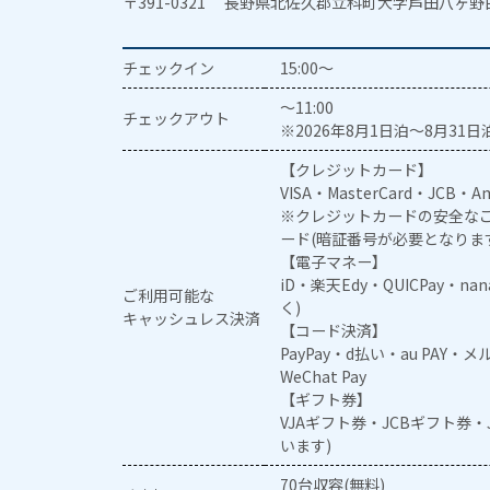
〒391-0321 長野県北佐久郡立科町大字芦田八ヶ野白
チェックイン
15:00～
～11:00
チェックアウト
※2026年8月1日泊～8月31日泊
【クレジットカード】
VISA・MasterCard・JCB・Am
※クレジットカードの安全なご
ード(暗証番号が必要となりま
【電子マネー】
iD・楽天Edy・QUICPay・na
ご利用可能な
く)
キャッシュレス決済
【コード決済】
PayPay・d払い・au PAY・
WeChat Pay
【ギフト券】
VJAギフト券・JCBギフト券
います)
70台収容(無料)