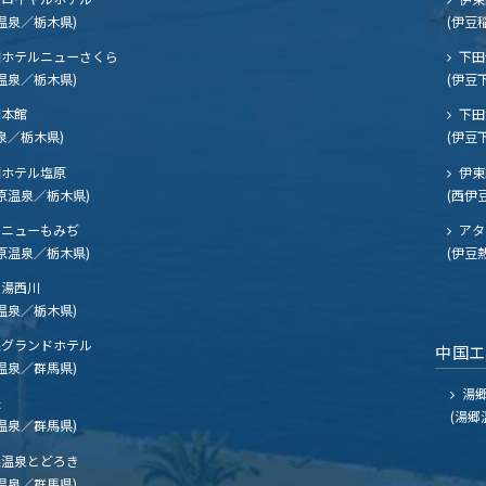
温泉／栃木県)
(伊豆
ホテルニューさくら
下田
温泉／栃木県)
(伊豆
閣本館
下田
泉／栃木県)
(伊豆
ホテル塩原
伊東
原温泉／栃木県)
(西伊
ニューもみぢ
アタ
原温泉／栃木県)
(伊豆
湯西川
温泉／栃木県)
グランドホテル
中国
温泉／群馬県)
湯郷
夫
(湯郷
温泉／群馬県)
温泉とどろき
温泉／群馬県)