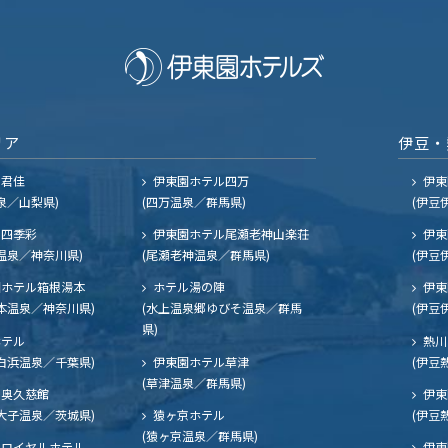
リア
伊豆・
ル君佳
伊東園ホテル四万
伊東
泉／山梨県)
(四万温泉／群馬県)
(伊豆
四季彩
伊東園ホテル尾瀬老神山楽荘
伊東
温泉／神奈川県)
(尾瀬老神温泉／群馬県)
(伊豆
ホテル箱根湯本
ホテル湯の陣
伊東
本温泉／神奈川県)
(水上温泉郷ゆびそ温泉／群馬
(伊豆
県)
ホテル
熱川
白浜温泉／千葉県)
伊東園ホテル草津
(伊豆
(草津温泉／群馬県)
奥久慈館
伊東
大子温泉／茨城県)
猿ヶ京ホテル
(伊豆
(猿ヶ京温泉／群馬県)
ロイヤルホテル
伊東