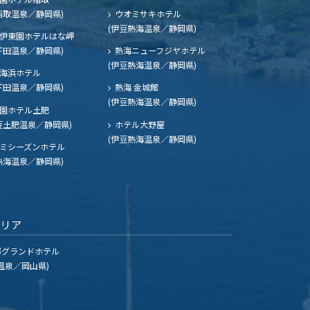
稲取温泉／静岡県)
ウオミサキホテル
(伊豆熱海温泉／静岡県)
伊東園ホテルはな岬
下田温泉／静岡県)
熱海ニューフジヤホテル
(伊豆熱海温泉／静岡県)
海浜ホテル
下田温泉／静岡県)
熱海 金城館
(伊豆熱海温泉／静岡県)
園ホテル土肥
豆土肥温泉／静岡県)
ホテル大野屋
(伊豆熱海温泉／静岡県)
ミシーズンホテル
熱海温泉／静岡県)
エリア
グランドホテル
温泉／岡山県)