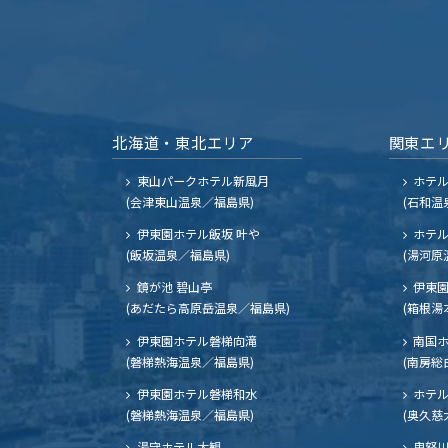
北海道・東北エリア
関東エ
東山パークホテル新風月
ホテ
(会津東山温泉／福島県)
(石和温
伊東園ホテル飯坂 叶や
ホテル
(飯坂温泉／福島県)
(湯河原
鏡が池 碧山亭
伊東園
(あだたら高原岳温泉／福島県)
(箱根湯
伊東園ホテル磐梯向滝
南国
(磐梯熱海温泉／福島県)
(南房総
伊東園ホテル磐梯和水
ホテル
(磐梯熱海温泉／福島県)
(奥久慈
湯守ホテル大観
鬼怒川