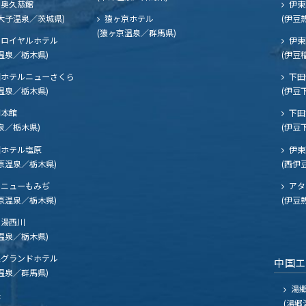
奥久慈館
伊東
大子温泉／茨城県)
猿ヶ京ホテル
(伊豆
(猿ヶ京温泉／群馬県)
ロイヤルホテル
伊東
温泉／栃木県)
(伊豆
ホテルニューさくら
下田
温泉／栃木県)
(伊豆
閣本館
下田
泉／栃木県)
(伊豆
ホテル塩原
伊東
原温泉／栃木県)
(西伊
ニューもみぢ
アタ
原温泉／栃木県)
(伊豆
湯西川
温泉／栃木県)
グランドホテル
中国
温泉／群馬県)
湯郷
夫
(湯郷