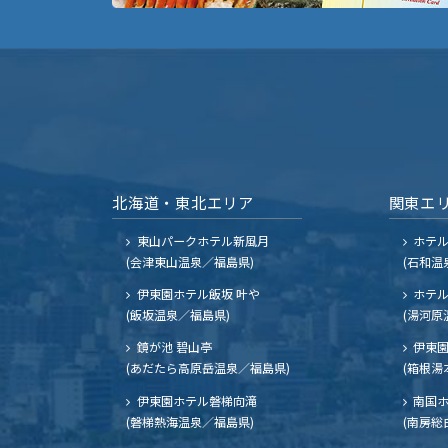
北海道・東北エリア
関東エ
東山パークホテル新風月
ホテ
(会津東山温泉／福島県)
(石和温
伊東園ホテル飯坂 叶や
ホテル
(飯坂温泉／福島県)
(湯河原
鏡が池 碧山亭
伊東園
(あだたら高原岳温泉／福島県)
(箱根湯
伊東園ホテル磐梯向滝
南国
(磐梯熱海温泉／福島県)
(南房総