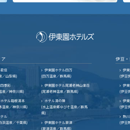
リア
伊豆・
ル君佳
伊東園ホテル四万
伊東
泉／山梨県)
(四万温泉／群馬県)
(伊豆
四季彩
伊東園ホテル尾瀬老神山楽荘
伊東
温泉／神奈川県)
(尾瀬老神温泉／群馬県)
(伊豆
ホテル箱根湯本
ホテル湯の陣
伊東
本温泉／神奈川県)
(水上温泉郷ゆびそ温泉／群馬
(伊豆
県)
ホテル
熱川
白浜温泉／千葉県)
伊東園ホテル草津
(伊豆
(草津温泉／群馬県)