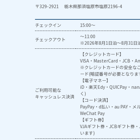
〒329-2921 栃木県那須塩原市塩原2196-4
チェックイン
15:00～
～11:00
チェックアウト
※2026年8月1日泊～8月31日泊
【クレジットカード】
VISA・MasterCard・JCB・Am
※クレジットカードの安全なご
ード(暗証番号が必要となりま
【電子マネー】
iD・楽天Edy・QUICPay・na
ご利用可能な
く)
キャッシュレス決済
【コード決済】
PayPay・d払い・au PAY・
WeChat Pay
【ギフト券】
VJAギフト券・JCBギフト券
います)