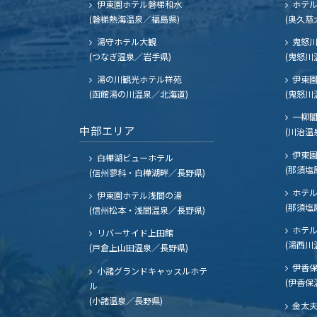
伊東園ホテル磐梯和水
ホテル
(磐梯熱海温泉／福島県)
(奥久慈
湯守ホテル大観
鬼怒川
(つなぎ温泉／岩手県)
(鬼怒川
湯の川観光ホテル祥苑
伊東園
(函館湯の川温泉／北海道)
(鬼怒川
一柳
中部エリア
(川治温
伊東園
白樺湖ビューホテル
(那須塩
(信州蓼科・白樺湖畔／長野県)
ホテル
伊東園ホテル浅間の湯
(那須塩
(信州松本・浅間温泉／長野県)
ホテル
リバーサイド上田館
(湯西川
(戸倉上山田温泉／長野県)
伊香保
小諸グランドキャッスルホテ
(伊香保
ル
(小諸温泉／長野県)
金太