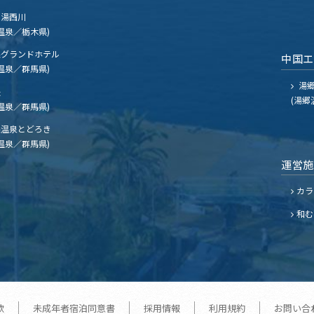
湯西川
温泉／栃木県)
グランドホテル
中国
温泉／群馬県)
湯郷
夫
(湯郷
温泉／群馬県)
温泉とどろき
温泉／群馬県)
運営
カラ
和む
款
未成年者宿泊同意書
採用情報
利用規約
お問い合