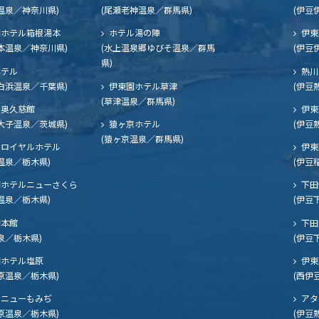
温泉／神奈川県)
(尾瀬老神温泉／群馬県)
(伊豆
ホテル箱根湯本
ホテル湯の陣
伊東
本温泉／神奈川県)
(水上温泉郷ゆびそ温泉／群馬
(伊豆
県)
ホテル
熱川
白浜温泉／千葉県)
伊東園ホテル草津
(伊豆
(草津温泉／群馬県)
奥久慈館
伊東
大子温泉／茨城県)
猿ヶ京ホテル
(伊豆
(猿ヶ京温泉／群馬県)
ロイヤルホテル
伊東
温泉／栃木県)
(伊豆
ホテルニューさくら
下田
温泉／栃木県)
(伊豆
閣本館
下田
泉／栃木県)
(伊豆
ホテル塩原
伊東
原温泉／栃木県)
(西伊
ニューもみぢ
アタ
原温泉／栃木県)
(伊豆