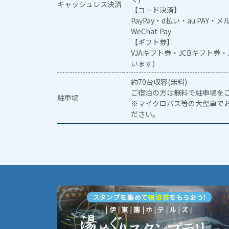
キャッシュレス決済
【コード決済】
PayPay・d払い・au PAY・
WeChat Pay
【ギフト券】
VJAギフト券・JCBギフト券
います)
約70台収容(無料)
ご宿泊の方は無料で駐車場を
駐車場
※マイクロバス等の大型車で
ださい。