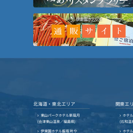
北海道・東北エリア
関東エ
東山パークホテル新風月
ホテ
(会津東山温泉／福島県)
(石和温
伊東園ホテル飯坂 叶や
ホテル