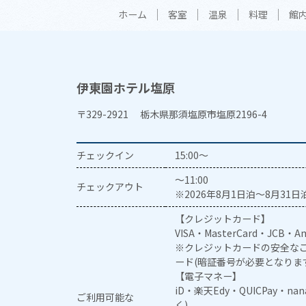
ホーム
客室
温泉
料理
館
伊東園ホテル塩原
〒329-2921 栃木県那須塩原市塩原2196-4
チェックイン
15:00～
～11:00
チェックアウト
※2026年8月1日泊～8月31日泊
【クレジットカード】
VISA・MasterCard・JCB・Am
※クレジットカードの安全なご
ード(暗証番号が必要となりま
【電子マネー】
iD・楽天Edy・QUICPay・na
ご利用可能な
く)