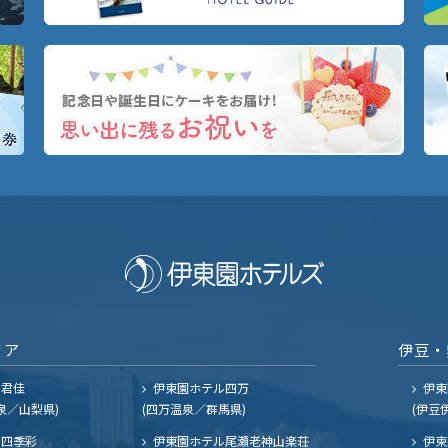
リア
伊豆・
ル君佳
伊東園ホテル四万
伊東
泉／山梨県)
(四万温泉／群馬県)
(伊豆
四季彩
伊東園ホテル尾瀬老神山楽荘
伊東