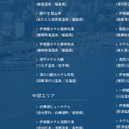
(飯坂温泉／福島県)
(湯河原
鏡が池 碧山亭
伊東園
(あだたら高原岳温泉／福島県)
(箱根湯
伊東園ホテル磐梯向滝
南国
(磐梯熱海温泉／福島県)
(南房総
伊東園ホテル磐梯和水
ホテル
(磐梯熱海温泉／福島県)
(奥久慈
湯守ホテル大観
鬼怒川
(つなぎ温泉／岩手県)
(鬼怒川
湯の川観光ホテル祥苑
伊東園
(函館湯の川温泉／北海道)
(鬼怒川
一柳
中部エリア
(川治温
伊東園
白樺湖ビューホテル
(那須塩
(信州蓼科・白樺湖畔／長野県)
ホテル
伊東園ホテル浅間の湯
(那須塩
(信州松本・浅間温泉／長野県)