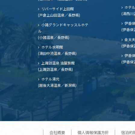
ホテル
リバーサイド上田館
(湯西川
(戸倉上山田温泉／長野県)
伊香保
小諸グランドキャッスルホテ
(伊香保
ル
(小諸温泉／長野県)
金太
(伊香保
ホテル水明館
(湯田中渋温泉／長野県)
伊香保
(伊香保
上諏訪温泉 油屋旅館
(上諏訪温泉／長野県)
ホテル湯元
(越後大湯温泉／新潟県)
会社概要
個人情報保護方針
宿泊約