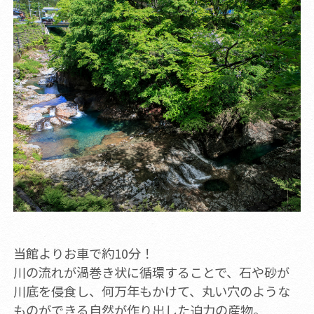
当館よりお車で約10分！
川の流れが渦巻き状に循環することで、石や砂が
川底を侵食し、何万年もかけて、丸い穴のような
ものができる自然が作り出した迫力の産物。