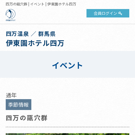
四万の甌穴群 | イベント | 伊東園ホテル四万
会員ログイン
四万温泉 ／ 群馬県
伊東園ホテル四万
イベント
通年
季節情報
四万の甌穴群