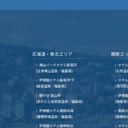
北海道・東北エリア
関東エ
東山パークホテル新風月
ホテ
(会津東山温泉／福島県)
(石和温
伊東園ホテル飯坂 叶や
ホテル
(飯坂温泉／福島県)
(湯河原
鏡が池 碧山亭
伊東園
(あだたら高原岳温泉／福島県)
(箱根湯
伊東園ホテル磐梯向滝
南国
(磐梯熱海温泉／福島県)
(南房総
伊東園ホテル磐梯和水
ホテル