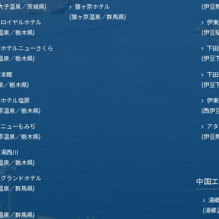
大子温泉／茨城県)
猿ヶ京ホテル
(伊豆
(猿ヶ京温泉／群馬県)
ロイヤルホテル
伊東
温泉／栃木県)
(伊豆
ホテルニューさくら
下田
温泉／栃木県)
(伊豆
閣本館
下田
泉／栃木県)
(伊豆
ホテル塩原
伊東
原温泉／栃木県)
(西伊
ニューもみぢ
アタ
原温泉／栃木県)
(伊豆
湯西川
温泉／栃木県)
グランドホテル
中国
温泉／群馬県)
湯郷
夫
(湯郷
温泉／群馬県)