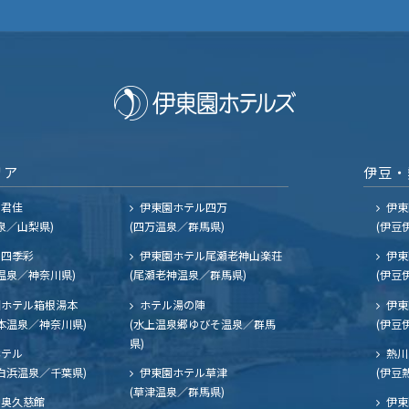
リア
伊豆・
ル君佳
伊東園ホテル四万
伊東
泉／山梨県)
(四万温泉／群馬県)
(伊豆
四季彩
伊東園ホテル尾瀬老神山楽荘
伊東
温泉／神奈川県)
(尾瀬老神温泉／群馬県)
(伊豆
ホテル箱根湯本
ホテル湯の陣
伊東
本温泉／神奈川県)
(水上温泉郷ゆびそ温泉／群馬
(伊豆
県)
ホテル
熱川
白浜温泉／千葉県)
伊東園ホテル草津
(伊豆
(草津温泉／群馬県)
奥久慈館
伊東