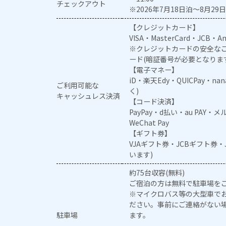
チェックアウト
※2026年7月18日泊～8月29日
【クレジットカード】
VISA・MasterCard・JCB・Am
※クレジットカードの安全なご
ード(暗証番号が必要となりま
【電子マネー】
iD・楽天Edy・QUICPay・na
ご利用可能な
く)
キャッシュレス決済
【コード決済】
PayPay・d払い・au PAY・
WeChat Pay
【ギフト券】
VJAギフト券・JCBギフト券
います)
約75台収容(無料)
ご宿泊の方は無料で駐車場を
※マイクロバス等の大型車で
ださい。事前にご連絡がない
駐車場
ます。