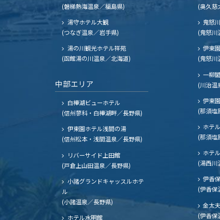
(磐梯熱海温泉／福島県)
(奥久慈
湯守ホテル大観
鬼怒川
(つなぎ温泉／岩手県)
(鬼怒川
湯の川観光ホテル祥苑
伊東園
(函館湯の川温泉／北海道)
(鬼怒川
一柳
中部エリア
(川治温
伊東園
白樺湖ビューホテル
(那須塩
(信州蓼科・白樺湖畔／長野県)
ホテル
伊東園ホテル浅間の湯
(那須塩
(信州松本・浅間温泉／長野県)
ホテル
リバーサイド上田館
(湯西川
(戸倉上山田温泉／長野県)
伊香保
小諸グランドキャッスルホテ
(伊香保
ル
(小諸温泉／長野県)
金太
(伊香保
ホテル水明館