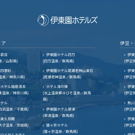
リア
伊豆・
ル君佳
伊東園ホテル四万
伊東
泉／山梨県)
(四万温泉／群馬県)
(伊豆
四季彩
伊東園ホテル尾瀬老神山楽荘
伊東
温泉／神奈川県)
(尾瀬老神温泉／群馬県)
(伊豆
ホテル箱根湯本
ホテル湯の陣
伊東
本温泉／神奈川県)
(水上温泉郷ゆびそ温泉／群馬
(伊豆
県)
ホテル
熱川
白浜温泉／千葉県)
伊東園ホテル草津
(伊豆
(草津温泉／群馬県)
奥久慈館
伊東
大子温泉／茨城県)
猿ヶ京ホテル
(伊豆
(猿ヶ京温泉／群馬県)
ロイヤルホテル
伊東