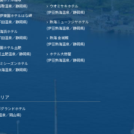
稲取温泉／静岡県)
ウオミサキホテル
(伊豆熱海温泉／静岡県)
伊東園ホテルはな岬
下田温泉／静岡県)
熱海ニューフジヤホテル
(伊豆熱海温泉／静岡県)
海浜ホテル
下田温泉／静岡県)
熱海 金城館
(伊豆熱海温泉／静岡県)
園ホテル土肥
豆土肥温泉／静岡県)
ホテル大野屋
(伊豆熱海温泉／静岡県)
ミシーズンホテル
熱海温泉／静岡県)
エリア
グランドホテル
温泉／岡山県)