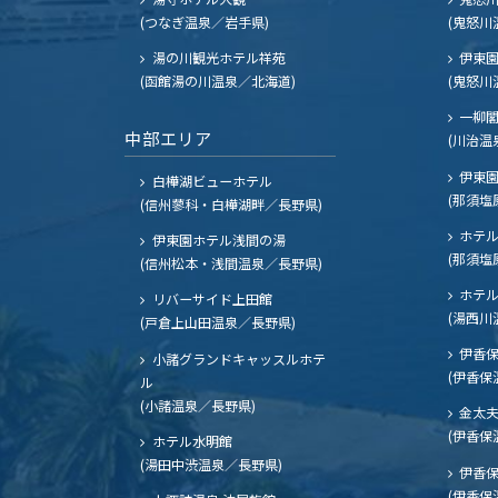
(つなぎ温泉／岩手県)
(鬼怒川
湯の川観光ホテル祥苑
伊東園
(函館湯の川温泉／北海道)
(鬼怒川
一柳
中部エリア
(川治温
伊東園
白樺湖ビューホテル
(那須塩
(信州蓼科・白樺湖畔／長野県)
ホテル
伊東園ホテル浅間の湯
(那須塩
(信州松本・浅間温泉／長野県)
ホテル
リバーサイド上田館
(湯西川
(戸倉上山田温泉／長野県)
伊香保
小諸グランドキャッスルホテ
(伊香保
ル
(小諸温泉／長野県)
金太
(伊香保
ホテル水明館
(湯田中渋温泉／長野県)
伊香保
(伊香保