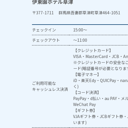
伊東園ホテル草津
〒377-1711 群馬県吾妻郡草津町草津464-1051
チェックイン
15:00～
チェックアウト
～11:00
【クレジットカード】
VISA・MasterCard・JCB・Am
※クレジットカードの安全なご
ード(暗証番号が必要となりま
【電子マネー】
iD・楽天Edy・QUICPay・na
ご利用可能な
く)
キャッシュレス決済
【コード決済】
PayPay・d払い・au PAY・
WeChat Pay
【ギフト券】
VJAギフト券・JCBギフト券
います)