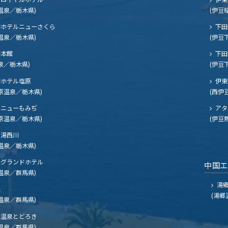
温泉／栃木県)
(伊豆
ホテルニューさくら
下田
温泉／栃木県)
(伊豆
閣本館
下田
泉／栃木県)
(伊豆
ホテル塩原
伊東
原温泉／栃木県)
(西伊
ニューもみぢ
アタ
原温泉／栃木県)
(伊豆
湯西川
温泉／栃木県)
グランドホテル
中国
温泉／群馬県)
湯郷
夫
(湯郷
温泉／群馬県)
温泉とどろき
温泉／群馬県)