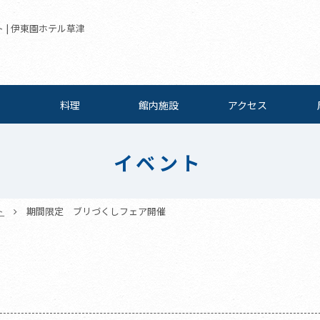
 | 伊東園ホテル草津
料理
館内施設
アクセス
イベント
ト
期間限定 ブリづくしフェア開催