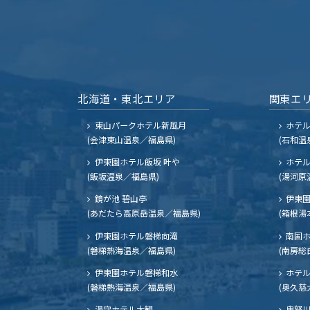
北海道・東北エリア
関東エ
東山パークホテル新風月
ホテ
(会津東山温泉／福島県)
(石和温
伊東園ホテル飯坂 叶や
ホテル
(飯坂温泉／福島県)
(湯河原
鏡が池 碧山亭
伊東園
(あだたら高原岳温泉／福島県)
(箱根湯
伊東園ホテル磐梯向滝
南国
(磐梯熱海温泉／福島県)
(南房総
伊東園ホテル磐梯和水
ホテル
(磐梯熱海温泉／福島県)
(奥久慈
湯守ホテル大観
鬼怒川