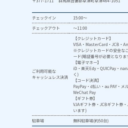
〒377-1711 群馬県吾妻郡草津町草津464-1051
チェックイン
15:00～
チェックアウト
～11:00
【クレジットカード】
VISA・MasterCard・JCB・Am
※クレジットカードの安全なご
ード(暗証番号が必要となりま
【電子マネー】
iD・楽天Edy・QUICPay・na
ご利用可能な
く)
キャッシュレス決済
【コード決済】
PayPay・d払い・au PAY・
WeChat Pay
【ギフト券】
VJAギフト券・JCBギフト券
います)
駐車場
無料駐車場(約50台)