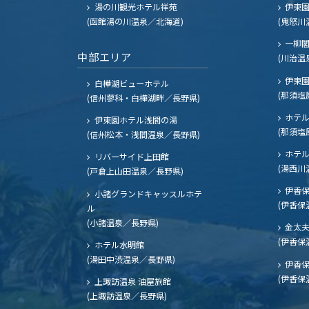
湯の川観光ホテル祥苑
伊東園
(函館湯の川温泉／北海道)
(鬼怒川
一柳
中部エリア
(川治温
伊東園
白樺湖ビューホテル
(那須塩
(信州蓼科・白樺湖畔／長野県)
ホテル
伊東園ホテル浅間の湯
(那須塩
(信州松本・浅間温泉／長野県)
ホテル
リバーサイド上田館
(湯西川
(戸倉上山田温泉／長野県)
伊香保
小諸グランドキャッスルホテ
(伊香保
ル
(小諸温泉／長野県)
金太
(伊香保
ホテル水明館
(湯田中渋温泉／長野県)
伊香保
(伊香保
上諏訪温泉 油屋旅館
(上諏訪温泉／長野県)