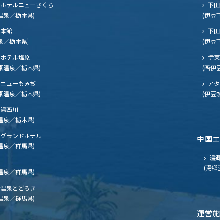
ホテルニューさくら
下田
温泉／栃木県)
(伊豆
閣本館
下田
泉／栃木県)
(伊豆
ホテル塩原
伊東
原温泉／栃木県)
(西伊
ニューもみぢ
アタ
原温泉／栃木県)
(伊豆
湯西川
温泉／栃木県)
グランドホテル
中国
温泉／群馬県)
湯郷
夫
(湯郷
温泉／群馬県)
温泉とどろき
温泉／群馬県)
運営