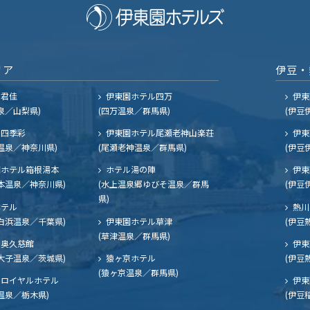
リア
伊豆・
ル君佳
伊東園ホテル四万
伊東
泉／山梨県)
(四万温泉／群馬県)
(伊豆
四季彩
伊東園ホテル尾瀬老神山楽荘
伊東
温泉／神奈川県)
(尾瀬老神温泉／群馬県)
(伊豆
ホテル箱根湯本
ホテル湯の陣
伊東
本温泉／神奈川県)
(水上温泉郷ゆびそ温泉／群馬
(伊豆
県)
ホテル
熱川
白浜温泉／千葉県)
伊東園ホテル草津
(伊豆
(草津温泉／群馬県)
奥久慈館
伊東
大子温泉／茨城県)
猿ヶ京ホテル
(伊豆
(猿ヶ京温泉／群馬県)
ロイヤルホテル
伊東
温泉／栃木県)
(伊豆