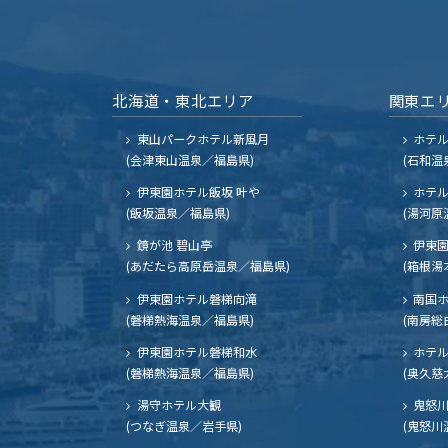
北海道・東北エリア
関東エ
東山パークホテル新風月
ホテ
(会津東山温泉／福島県)
(石和温
伊東園ホテル飯坂 叶や
ホテル
(飯坂温泉／福島県)
(湯河原
鏡が池 碧山亭
伊東園
(あだたら高原岳温泉／福島県)
(箱根湯
伊東園ホテル磐梯向滝
南国
(磐梯熱海温泉／福島県)
(南房総
伊東園ホテル磐梯和水
ホテル
(磐梯熱海温泉／福島県)
(奥久慈
湯守ホテル大観
鬼怒川
(つなぎ温泉／岩手県)
(鬼怒川