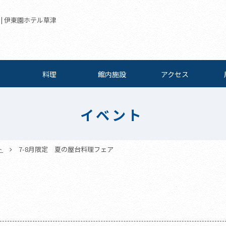
 | 伊東園ホテル草津
料理
館内施設
アクセス
イベント
ト
7-8月限定 夏の屋台料理フェア