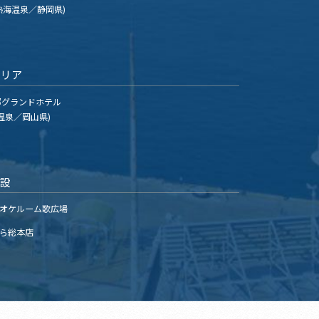
熱海温泉／静岡県)
エリア
グランドホテル
温泉／岡山県)
施設
オケルーム歌広場
ら総本店