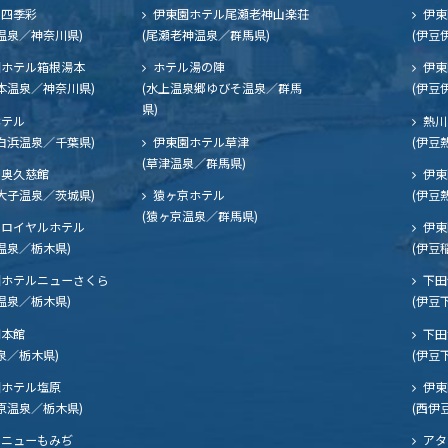
四季彩
伊東園ホテル尾瀬老神山楽荘
伊東
温泉／神奈川県)
(尾瀬老神温泉／群馬県)
(伊豆
ホテル箱根湯本
ホテル湯の陣
伊東
本温泉／神奈川県)
(水上温泉郷ゆびそ温泉／群馬
(伊豆
県)
ホテル
熱川
白浜温泉／千葉県)
伊東園ホテル草津
(伊豆
(草津温泉／群馬県)
奥久慈館
伊東
大子温泉／茨城県)
猿ヶ京ホテル
(伊豆
(猿ヶ京温泉／群馬県)
ロイヤルホテル
伊東
温泉／栃木県)
(伊豆
ホテルニューさくら
下田
温泉／栃木県)
(伊豆
閣本館
下田
泉／栃木県)
(伊豆
ホテル塩原
伊東
原温泉／栃木県)
(西伊
ニューもみぢ
アタ