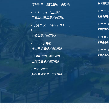
(那須塩
(信州松本・浅間温泉／長野県)
ホテル
リバーサイド上田館
(湯西川
(戸倉上山田温泉／長野県)
伊香保
小諸グランドキャッスルホテ
(伊香保
ル
(小諸温泉／長野県)
金太
(伊香保
ホテル水明館
(湯田中渋温泉／長野県)
伊香保
(伊香保
上諏訪温泉 油屋旅館
(上諏訪温泉／長野県)
ホテル湯元
(越後大湯温泉／新潟県)