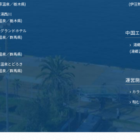
原温泉／栃木県)
(伊豆
湯西川
温泉／栃木県)
グランドホテル
中国
温泉／群馬県)
湯郷
夫
(湯郷
温泉／群馬県)
温泉とどろき
温泉／群馬県)
運営
カラ
和む