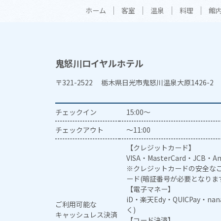
ホーム
客室
温泉
料理
館
鬼怒川ロイヤルホテル
〒321-2522 栃木県日光市鬼怒川温泉大原1426-2
チェックイン
15:00～
チェックアウト
～11:00
【クレジットカード】
VISA・MasterCard・JCB・Am
※クレジットカードの安全なご
ード(暗証番号が必要となりま
【電子マネー】
iD・楽天Edy・QUICPay・na
ご利用可能な
く)
キャッシュレス決済
【コード決済】