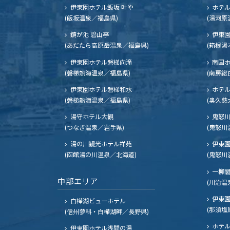
伊東園ホテル飯坂 叶や
ホテル
(飯坂温泉／福島県)
(湯河原
鏡が池 碧山亭
伊東園
(あだたら高原岳温泉／福島県)
(箱根湯
伊東園ホテル磐梯向滝
南国
(磐梯熱海温泉／福島県)
(南房総
伊東園ホテル磐梯和水
ホテル
(磐梯熱海温泉／福島県)
(奥久慈
湯守ホテル大観
鬼怒川
(つなぎ温泉／岩手県)
(鬼怒川
湯の川観光ホテル祥苑
伊東園
(函館湯の川温泉／北海道)
(鬼怒川
一柳
中部エリア
(川治温
伊東園
白樺湖ビューホテル
(那須塩
(信州蓼科・白樺湖畔／長野県)
ホテル
伊東園ホテル浅間の湯