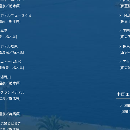
温泉／栃木県)
(伊豆
ホテルニューさくら
下田
温泉／栃木県)
(伊豆
閣本館
下田
泉／栃木県)
(伊豆
ホテル塩原
伊東
原温泉／栃木県)
(西伊
ニューもみぢ
アタ
原温泉／栃木県)
(伊豆
湯西川
温泉／栃木県)
グランドホテル
中国
温泉／群馬県)
湯郷
夫
(湯郷
温泉／群馬県)
温泉とどろき
温泉／群馬県)