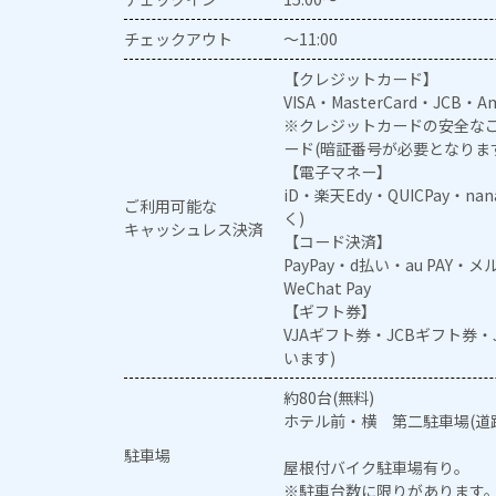
チェックアウト
～11:00
【クレジットカード】
VISA・MasterCard・JCB・Am
※クレジットカードの安全なご
ード(暗証番号が必要となりま
【電子マネー】
iD・楽天Edy・QUICPay・na
ご利用可能な
く)
キャッシュレス決済
【コード決済】
PayPay・d払い・au PAY・
WeChat Pay
【ギフト券】
VJAギフト券・JCBギフト券
います)
約80台(無料)
ホテル前・横 第二駐車場(道路
駐車場
屋根付バイク駐車場有り。
※駐車台数に限りがあります