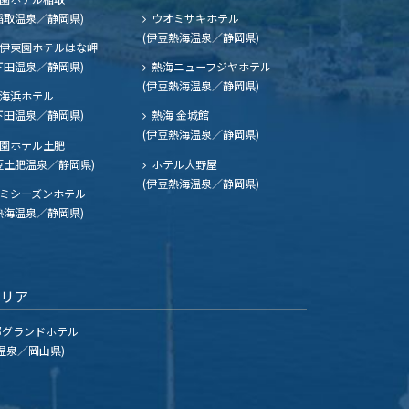
稲取温泉／静岡県)
ウオミサキホテル
(伊豆熱海温泉／静岡県)
伊東園ホテルはな岬
下田温泉／静岡県)
熱海ニューフジヤホテル
(伊豆熱海温泉／静岡県)
海浜ホテル
下田温泉／静岡県)
熱海 金城館
(伊豆熱海温泉／静岡県)
園ホテル土肥
豆土肥温泉／静岡県)
ホテル大野屋
(伊豆熱海温泉／静岡県)
ミシーズンホテル
熱海温泉／静岡県)
エリア
グランドホテル
温泉／岡山県)