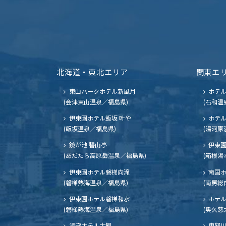
北海道・東北エリア
関東エ
東山パークホテル新風月
ホテ
(会津東山温泉／福島県)
(石和温
伊東園ホテル飯坂 叶や
ホテル
(飯坂温泉／福島県)
(湯河原
鏡が池 碧山亭
伊東園
(あだたら高原岳温泉／福島県)
(箱根湯
伊東園ホテル磐梯向滝
南国
(磐梯熱海温泉／福島県)
(南房総
伊東園ホテル磐梯和水
ホテル
(磐梯熱海温泉／福島県)
(奥久慈
湯守ホテル大観
鬼怒川