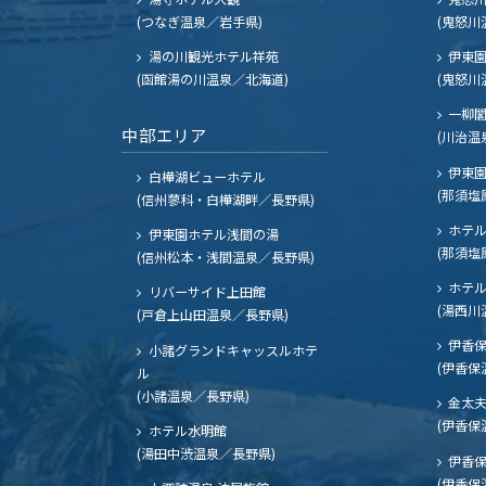
(つなぎ温泉／岩手県)
(鬼怒川
湯の川観光ホテル祥苑
伊東園
(函館湯の川温泉／北海道)
(鬼怒川
一柳
中部エリア
(川治温
伊東園
白樺湖ビューホテル
(那須塩
(信州蓼科・白樺湖畔／長野県)
ホテル
伊東園ホテル浅間の湯
(那須塩
(信州松本・浅間温泉／長野県)
ホテル
リバーサイド上田館
(湯西川
(戸倉上山田温泉／長野県)
伊香保
小諸グランドキャッスルホテ
(伊香保
ル
(小諸温泉／長野県)
金太
(伊香保
ホテル水明館
(湯田中渋温泉／長野県)
伊香保
(伊香保