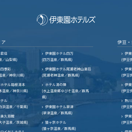
リア
伊豆・
ル君佳
伊東園ホテル四万
伊東
泉／山梨県)
(四万温泉／群馬県)
(伊豆
四季彩
伊東園ホテル尾瀬老神山楽荘
伊東
温泉／神奈川県)
(尾瀬老神温泉／群馬県)
(伊豆
ホテル箱根湯本
ホテル湯の陣
伊東
本温泉／神奈川県)
(水上温泉郷ゆびそ温泉／群馬
(伊豆
県)
ホテル
熱川
白浜温泉／千葉県)
伊東園ホテル草津
(伊豆
(草津温泉／群馬県)
奥久慈館
伊東
大子温泉／茨城県)
猿ヶ京ホテル
(伊豆
(猿ヶ京温泉／群馬県)
ロイヤルホテル
伊東