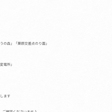
うの森」「栗原交差点のり面」
変電所」
します
り、ご確認くださいませ♪