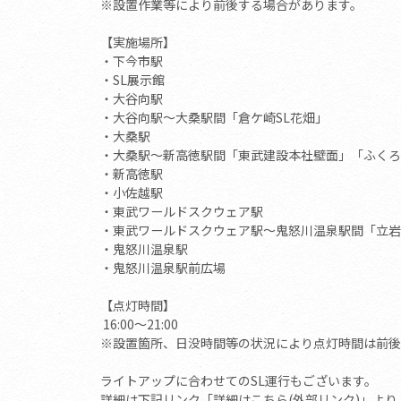
※設置作業等により前後する場合があります。
【実施場所】
・下今市駅
・SL展示館
・大谷向駅
・大谷向駅～大桑駅間「倉ケ崎SL花畑」
・大桑駅
・大桑駅～新高徳駅間「東武建設本社壁面」「ふくろ
・新高徳駅
・小佐越駅
・東武ワールドスクウェア駅
・東武ワールドスクウェア駅～鬼怒川温泉駅間「立岩
・鬼怒川温泉駅
・鬼怒川温泉駅前広場
【点灯時間】
16:00～21:00
※設置箇所、日没時間等の状況により点灯時間は前後
ライトアップに合わせてのSL運行もございます。
詳細は下記リンク「詳細はこちら(外部リンク)」よ