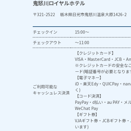
鬼怒川ロイヤルホテル
〒321-2522 栃木県日光市鬼怒川温泉大原1426-2
チェックイン
15:00～
チェックアウト
～11:00
【クレジットカード】
VISA・MasterCard・JCB・Am
※クレジットカードの安全なご
ード(暗証番号が必要となりま
【電子マネー】
iD・楽天Edy・QUICPay・na
ご利用可能な
く)
キャッシュレス決済
【コード決済】
PayPay・d払い・au PAY・
WeChat Pay
【ギフト券】
VJAギフト券・JCBギフト券
います)