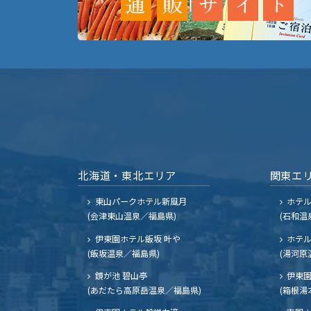
北海道・東北エリア
関東エ
東山パークホテル新風月
ホテ
(会津東山温泉／福島県)
(石和温
伊東園ホテル飯坂 叶や
ホテル
(飯坂温泉／福島県)
(湯河原
鏡が池 碧山亭
伊東園
(あだたら高原岳温泉／福島県)
(箱根湯