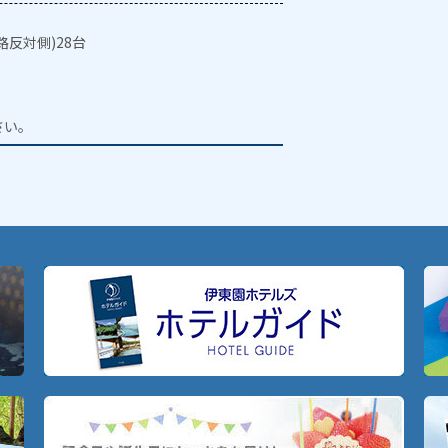
反対側)28台
。
さい。