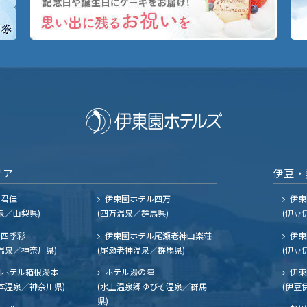
リア
伊豆・
ル君佳
伊東園ホテル四万
伊東
泉／山梨県)
(四万温泉／群馬県)
(伊豆
四季彩
伊東園ホテル尾瀬老神山楽荘
伊東
温泉／神奈川県)
(尾瀬老神温泉／群馬県)
(伊豆
ホテル箱根湯本
ホテル湯の陣
伊東
本温泉／神奈川県)
(水上温泉郷ゆびそ温泉／群馬
(伊豆
県)