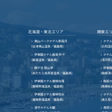
北海道・東北エリア
関東エ
東山パークホテル新風月
ホテ
(会津東山温泉／福島県)
(石和温
伊東園ホテル飯坂 叶や
ホテル
(飯坂温泉／福島県)
(湯河原
鏡が池 碧山亭
伊東園
(あだたら高原岳温泉／福島県)
(箱根湯
伊東園ホテル磐梯向滝
南国
(磐梯熱海温泉／福島県)
(南房総
伊東園ホテル磐梯和水
ホテル
(磐梯熱海温泉／福島県)
(奥久慈
湯守ホテル大観
鬼怒川