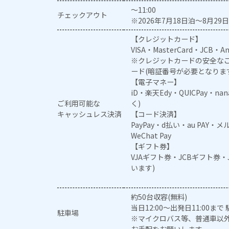
～11:00
チェックアウト
※2026年7月18日泊～8月29日
【クレジットカード】
VISA・MasterCard・JCB・Am
※クレジットカードの安全なご
ード(暗証番号が必要となりま
【電子マネー】
iD・楽天Edy・QUICPay・na
ご利用可能な
く)
キャッシュレス決済
【コード決済】
PayPay・d払い・au PAY・
WeChat Pay
【ギフト券】
VJAギフト券・JCBギフト券
います)
約50台収容(無料)
当日12:00～出発日11:00
駐車場
※マイクロバス等、普通車以
お手配をお願いします。