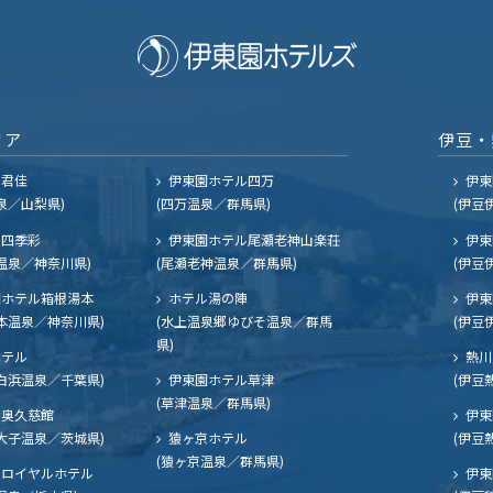
リア
伊豆・
ル君佳
伊東園ホテル四万
伊東
泉／山梨県)
(四万温泉／群馬県)
(伊豆
四季彩
伊東園ホテル尾瀬老神山楽荘
伊東
温泉／神奈川県)
(尾瀬老神温泉／群馬県)
(伊豆
ホテル箱根湯本
ホテル湯の陣
伊東
本温泉／神奈川県)
(水上温泉郷ゆびそ温泉／群馬
(伊豆
県)
ホテル
熱川
白浜温泉／千葉県)
伊東園ホテル草津
(伊豆
(草津温泉／群馬県)
奥久慈館
伊東
大子温泉／茨城県)
猿ヶ京ホテル
(伊豆
(猿ヶ京温泉／群馬県)
ロイヤルホテル
伊東