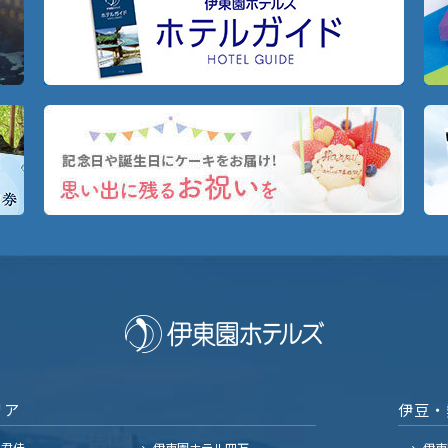
リア
伊豆・
ル君佳
伊東園ホテル四万
伊東