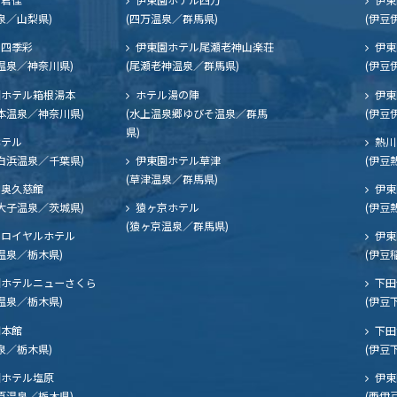
泉／山梨県)
(四万温泉／群馬県)
(伊豆
四季彩
伊東園ホテル尾瀬老神山楽荘
伊東
温泉／神奈川県)
(尾瀬老神温泉／群馬県)
(伊豆
ホテル箱根湯本
ホテル湯の陣
伊東
本温泉／神奈川県)
(水上温泉郷ゆびそ温泉／群馬
(伊豆
県)
ホテル
熱川
白浜温泉／千葉県)
伊東園ホテル草津
(伊豆
(草津温泉／群馬県)
奥久慈館
伊東
大子温泉／茨城県)
猿ヶ京ホテル
(伊豆
(猿ヶ京温泉／群馬県)
ロイヤルホテル
伊東
温泉／栃木県)
(伊豆
ホテルニューさくら
下田
温泉／栃木県)
(伊豆
閣本館
下田
泉／栃木県)
(伊豆
ホテル塩原
伊東
原温泉／栃木県)
(西伊