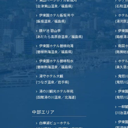
(会津東山温泉／福島県)
(石和温
伊東園ホテル飯坂 叶や
ホテル
(飯坂温泉／福島県)
(湯河原
鏡が池 碧山亭
伊東園
(あだたら高原岳温泉／福島県)
(箱根湯
伊東園ホテル磐梯向滝
南国
(磐梯熱海温泉／福島県)
(南房総
伊東園ホテル磐梯和水
ホテル
(磐梯熱海温泉／福島県)
(奥久慈
湯守ホテル大観
鬼怒川
(つなぎ温泉／岩手県)
(鬼怒川
湯の川観光ホテル祥苑
伊東園
(函館湯の川温泉／北海道)
(鬼怒川
一柳
中部エリア
(川治温
伊東園
白樺湖ビューホテル
(那須塩