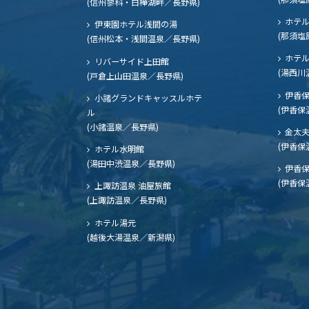
(信州蓼科・白樺湖畔／長野県)
ホテル
伊東園ホテル浅間の湯
(那須塩
(信州松本・浅間温泉／長野県)
ホテル
リバーサイド上田館
(湯西川
(戸倉上山田温泉／長野県)
伊香保
小諸グランドキャッスルホテ
(伊香保
ル
(小諸温泉／長野県)
金太
(伊香保
ホテル水明館
(湯田中渋温泉／長野県)
伊香保
(伊香保
上諏訪温泉 油屋旅館
(上諏訪温泉／長野県)
ホテル湯元
(越後大湯温泉／新潟県)