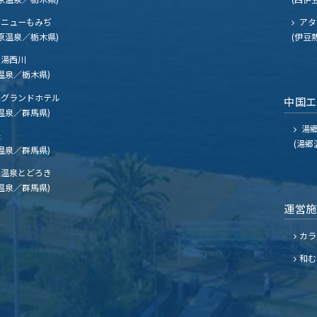
ニューもみぢ
アタ
原温泉／栃木県)
(伊豆
湯西川
温泉／栃木県)
グランドホテル
中国
温泉／群馬県)
湯郷
夫
(湯郷
温泉／群馬県)
温泉とどろき
温泉／群馬県)
運営
カラ
和む