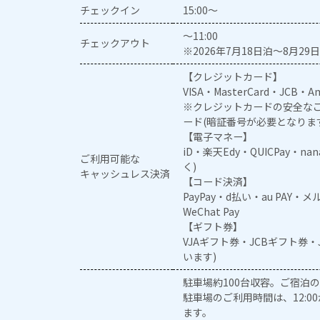
チェックイン
15:00～
～11:00
チェックアウト
※2026年7月18日泊～8月29日
【クレジットカード】
VISA・MasterCard・JCB・Am
※クレジットカードの安全なご
ード(暗証番号が必要となりま
【電子マネー】
iD・楽天Edy・QUICPay・na
ご利用可能な
く)
キャッシュレス決済
【コード決済】
PayPay・d払い・au PAY・
WeChat Pay
【ギフト券】
VJAギフト券・JCBギフト券
います)
駐車場約100台収容。ご宿泊
駐車場のご利用時間は、12:0
ます。