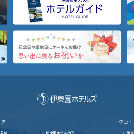
リア
伊豆・
ル君佳
伊東園ホテル四万
伊東