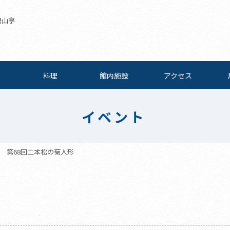
碧山亭
料理
館内施設
アクセス
イベント
第68回二本松の菊人形