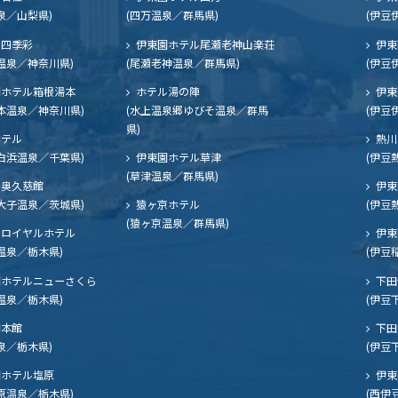
泉／山梨県)
(四万温泉／群馬県)
(伊豆
四季彩
伊東園ホテル尾瀬老神山楽荘
伊東
温泉／神奈川県)
(尾瀬老神温泉／群馬県)
(伊豆
ホテル箱根湯本
ホテル湯の陣
伊東
本温泉／神奈川県)
(水上温泉郷ゆびそ温泉／群馬
(伊豆
県)
ホテル
熱川
白浜温泉／千葉県)
伊東園ホテル草津
(伊豆
(草津温泉／群馬県)
奥久慈館
伊東
大子温泉／茨城県)
猿ヶ京ホテル
(伊豆
(猿ヶ京温泉／群馬県)
ロイヤルホテル
伊東
温泉／栃木県)
(伊豆
ホテルニューさくら
下田
温泉／栃木県)
(伊豆
閣本館
下田
泉／栃木県)
(伊豆
ホテル塩原
伊東
原温泉／栃木県)
(西伊