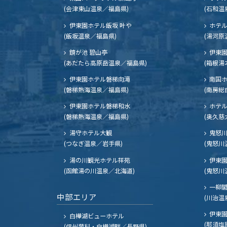
(会津東山温泉／福島県)
(石和温
伊東園ホテル飯坂 叶や
ホテル
(飯坂温泉／福島県)
(湯河原
鏡が池 碧山亭
伊東園
(あだたら高原岳温泉／福島県)
(箱根湯
伊東園ホテル磐梯向滝
南国
(磐梯熱海温泉／福島県)
(南房総
伊東園ホテル磐梯和水
ホテル
(磐梯熱海温泉／福島県)
(奥久慈
湯守ホテル大観
鬼怒川
(つなぎ温泉／岩手県)
(鬼怒川
湯の川観光ホテル祥苑
伊東園
(函館湯の川温泉／北海道)
(鬼怒川
一柳
中部エリア
(川治温
伊東園
白樺湖ビューホテル
(那須塩
(信州蓼科・白樺湖畔／長野県)