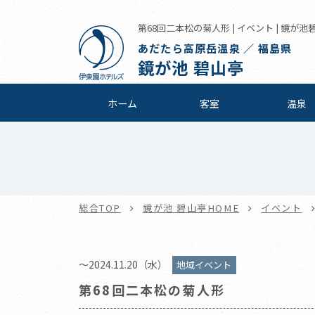
第68回二本松の菊人形 | イベント | 鏡が池
あだたら高原岳温泉 ／ 福島県
鏡が池 碧山亭
ホーム
客室
温泉
総合TOP
鏡が池 碧山亭HOME
イベント
～2024.11.20（水）
地域イベント
第68回二本松の菊人形