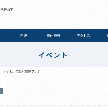
が池碧山亭
料理
館内施設
アクセス
イベント
本ずわい蟹食べ放題プラン
ン