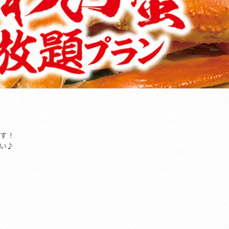
す！
い♪