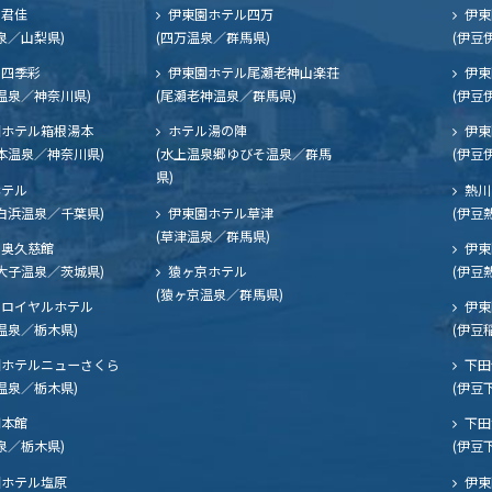
ル君佳
伊東園ホテル四万
伊東
泉／山梨県)
(四万温泉／群馬県)
(伊豆
四季彩
伊東園ホテル尾瀬老神山楽荘
伊東
温泉／神奈川県)
(尾瀬老神温泉／群馬県)
(伊豆
ホテル箱根湯本
ホテル湯の陣
伊東
本温泉／神奈川県)
(水上温泉郷ゆびそ温泉／群馬
(伊豆
県)
ホテル
熱川
白浜温泉／千葉県)
伊東園ホテル草津
(伊豆
(草津温泉／群馬県)
奥久慈館
伊東
大子温泉／茨城県)
猿ヶ京ホテル
(伊豆
(猿ヶ京温泉／群馬県)
ロイヤルホテル
伊東
温泉／栃木県)
(伊豆
ホテルニューさくら
下田
温泉／栃木県)
(伊豆
閣本館
下田
泉／栃木県)
(伊豆
ホテル塩原
伊東