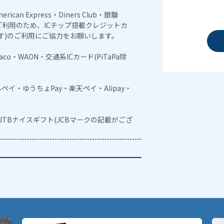
erican Express・Diners Club・銀聯
利用のため、ICチップ搭載クレジットカ
す)のご利用にご協力をお願いします。
naco・WAON・交通系ICカード(PiTaPa除
メルペイ・ゆうちょPay・楽天ペイ・Alipay・
・JTBナイスギフト(JCBマークの記載がござ