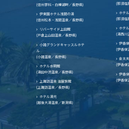
(那須塩
(信州蓼科・白樺湖畔／長野県)
ホテル
伊東園ホテル浅間の湯
(那須塩
(信州松本・浅間温泉／長野県)
ホテル
リバーサイド上田館
(湯西川
(戸倉上山田温泉／長野県)
伊香保
小諸グランドキャッスルホテ
(伊香保
ル
(小諸温泉／長野県)
金太
(伊香保
ホテル水明館
(湯田中渋温泉／長野県)
伊香保
(伊香保
上諏訪温泉 油屋旅館
(上諏訪温泉／長野県)
ホテル湯元
(越後大湯温泉／新潟県)