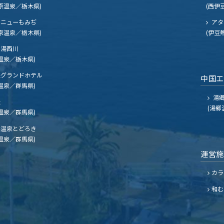
原温泉／栃木県)
(西伊
ニューもみぢ
アタ
原温泉／栃木県)
(伊豆
湯西川
温泉／栃木県)
グランドホテル
中国
温泉／群馬県)
湯郷
夫
(湯郷
温泉／群馬県)
温泉とどろき
温泉／群馬県)
運営
カラ
和む