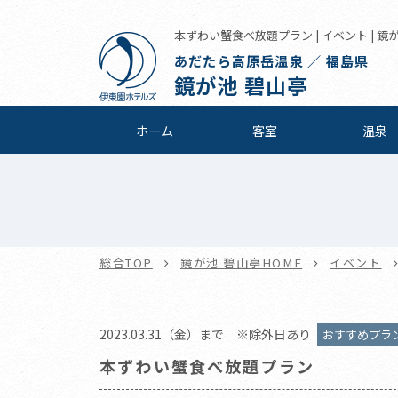
本ずわい蟹食べ放題プラン | イベント | 鏡
あだたら高原岳温泉 ／ 福島県
鏡が池 碧山亭
ホーム
客室
温泉
総合TOP
鏡が池 碧山亭HOME
イベント
2023.03.31（金）まで ※除外日あり
おすすめプラ
本ずわい蟹食べ放題プラン