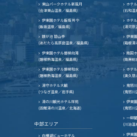
東山パークホテル新風月
ホテ
(会津東山温泉／福島県)
(石和温
伊東園ホテル飯坂 叶や
ホテル
(飯坂温泉／福島県)
(湯河原
鏡が池 碧山亭
伊東園
(あだたら高原岳温泉／福島県)
(箱根湯
伊東園ホテル磐梯向滝
南国
(磐梯熱海温泉／福島県)
(南房総
伊東園ホテル磐梯和水
ホテル
(磐梯熱海温泉／福島県)
(奥久慈
湯守ホテル大観
鬼怒川
(つなぎ温泉／岩手県)
(鬼怒川
湯の川観光ホテル祥苑
伊東園
(函館湯の川温泉／北海道)
(鬼怒川
一柳
中部エリア
(川治温
伊東園
白樺湖ビューホテル