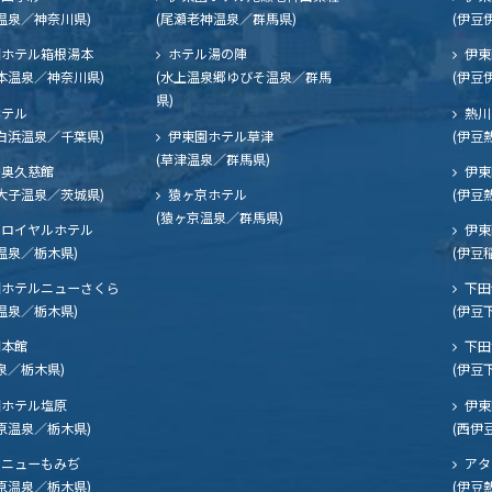
温泉／神奈川県)
(尾瀬老神温泉／群馬県)
(伊豆
ホテル箱根湯本
ホテル湯の陣
伊東
本温泉／神奈川県)
(水上温泉郷ゆびそ温泉／群馬
(伊豆
県)
ホテル
熱川
白浜温泉／千葉県)
伊東園ホテル草津
(伊豆
(草津温泉／群馬県)
奥久慈館
伊東
大子温泉／茨城県)
猿ヶ京ホテル
(伊豆
(猿ヶ京温泉／群馬県)
ロイヤルホテル
伊東
温泉／栃木県)
(伊豆
ホテルニューさくら
下田
温泉／栃木県)
(伊豆
閣本館
下田
泉／栃木県)
(伊豆
ホテル塩原
伊東
原温泉／栃木県)
(西伊
ニューもみぢ
アタ
原温泉／栃木県)
(伊豆