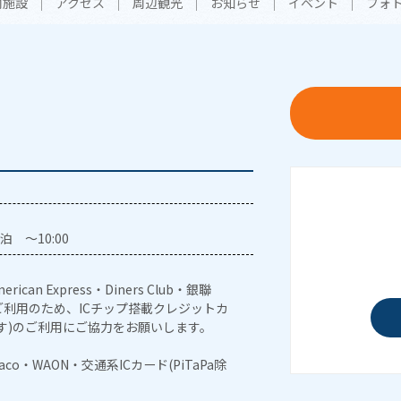
内施設
アクセス
周辺観光
お知らせ
イベント
フォ
泊 ～10:00
erican Express・Diners Club・銀聯
利用のため、ICチップ搭載クレジットカ
す)のご利用にご協力をお願いします。
naco・WAON・交通系ICカード(PiTaPa除