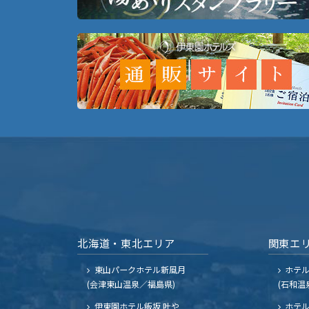
北海道・東北エリア
関東エ
東山パークホテル新風月
ホテ
(会津東山温泉／福島県)
(石和温
伊東園ホテル飯坂 叶や
ホテル