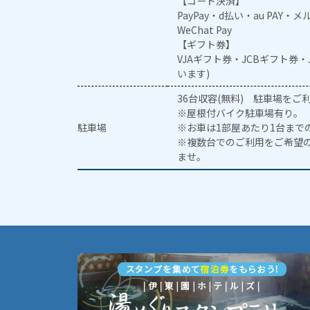
【コード決済】
PayPay・d払い・au PAY・
WeChat Pay
【ギフト券】
VJAギフト券・JCBギフト券
います)
36台収容(無料) 駐車場を
※屋根付バイク駐車場有り。
駐車場
※お車は1部屋あたり1台まで
※複数台でのご利用をご希望
ませ。