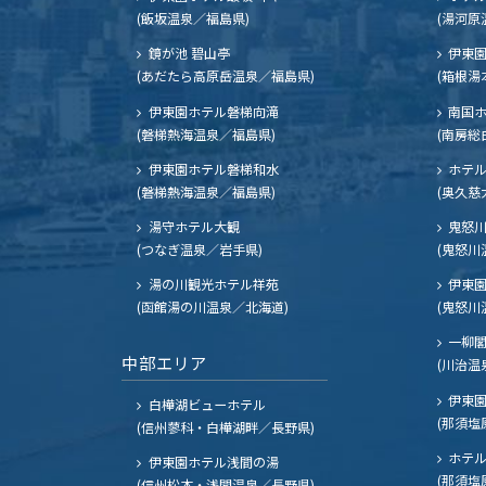
(飯坂温泉／福島県)
(湯河原
鏡が池 碧山亭
伊東園
(あだたら高原岳温泉／福島県)
(箱根湯
伊東園ホテル磐梯向滝
南国
(磐梯熱海温泉／福島県)
(南房総
伊東園ホテル磐梯和水
ホテル
(磐梯熱海温泉／福島県)
(奥久慈
湯守ホテル大観
鬼怒川
(つなぎ温泉／岩手県)
(鬼怒川
湯の川観光ホテル祥苑
伊東園
(函館湯の川温泉／北海道)
(鬼怒川
一柳
中部エリア
(川治温
伊東園
白樺湖ビューホテル
(那須塩
(信州蓼科・白樺湖畔／長野県)
ホテル
伊東園ホテル浅間の湯
(那須塩
(信州松本・浅間温泉／長野県)