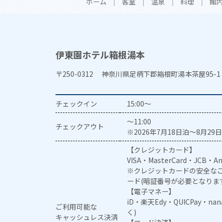
ホーム
客室
温泉
料理
館
伊東園ホテル箱根湯本
〒250-0312 神奈川県足柄下郡箱根町湯本茶屋95-1
チェックイン
15:00～
～11:00
チェックアウト
※2026年7月18日泊～8月29日
【クレジットカード】
VISA・MasterCard・JCB・Am
※クレジットカードの安全なご
ード(暗証番号が必要となりま
【電子マネー】
iD・楽天Edy・QUICPay・na
ご利用可能な
く)
キャッシュレス決済