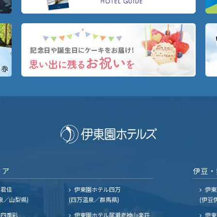
リア
伊豆・
ル君佳
伊東園ホテル四万
伊東
泉／山梨県)
(四万温泉／群馬県)
(伊豆
四季彩
伊東園ホテル尾瀬老神山楽荘
伊東