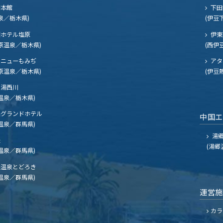
閣本館
下田
泉／栃木県)
(伊豆
ホテル塩原
伊東
原温泉／栃木県)
(西伊
ニューもみぢ
アタ
原温泉／栃木県)
(伊豆
湯西川
温泉／栃木県)
グランドホテル
中国
温泉／群馬県)
湯郷
夫
(湯郷
温泉／群馬県)
温泉とどろき
温泉／群馬県)
運営
カラ