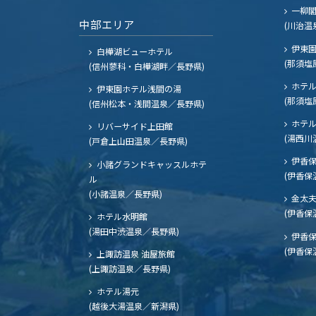
一柳
中部エリア
(川治温
伊東園
白樺湖ビューホテル
(那須塩
(信州蓼科・白樺湖畔／長野県)
ホテル
伊東園ホテル浅間の湯
(那須塩
(信州松本・浅間温泉／長野県)
ホテル
リバーサイド上田館
(湯西川
(戸倉上山田温泉／長野県)
伊香保
小諸グランドキャッスルホテ
(伊香保
ル
(小諸温泉／長野県)
金太
(伊香保
ホテル水明館
(湯田中渋温泉／長野県)
伊香保
(伊香保
上諏訪温泉 油屋旅館
(上諏訪温泉／長野県)
ホテル湯元
(越後大湯温泉／新潟県)