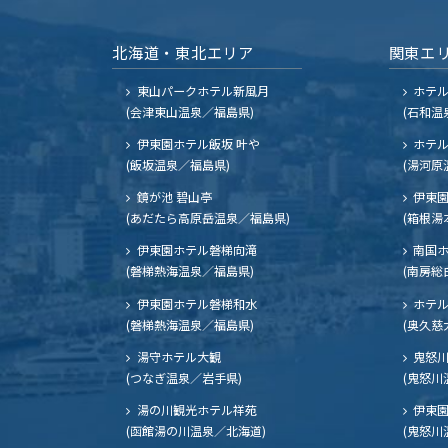
北海道・東北エリア
関東エ
東山パークホテル新風月
ホテ
(会津東山温泉／福島県)
(石和温
伊東園ホテル飯坂 叶や
ホテル
(飯坂温泉／福島県)
(湯河原
鏡が池 碧山亭
伊東園
(あだたら高原岳温泉／福島県)
(箱根湯
伊東園ホテル磐梯向滝
南国
(磐梯熱海温泉／福島県)
(南房総
伊東園ホテル磐梯和水
ホテル
(磐梯熱海温泉／福島県)
(奥久慈
湯守ホテル大観
鬼怒川
(つなぎ温泉／岩手県)
(鬼怒川
湯の川観光ホテル祥苑
伊東園
(函館湯の川温泉／北海道)
(鬼怒川