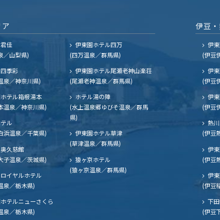
リア
伊豆・
ル君佳
伊東園ホテル四万
伊東
泉／山梨県)
(四万温泉／群馬県)
(伊豆
四季彩
伊東園ホテル尾瀬老神山楽荘
伊東
温泉／神奈川県)
(尾瀬老神温泉／群馬県)
(伊豆
ホテル箱根湯本
ホテル湯の陣
伊東
本温泉／神奈川県)
(水上温泉郷ゆびそ温泉／群馬
(伊豆
県)
ホテル
熱川
白浜温泉／千葉県)
伊東園ホテル草津
(伊豆
(草津温泉／群馬県)
奥久慈館
伊東
大子温泉／茨城県)
猿ヶ京ホテル
(伊豆
(猿ヶ京温泉／群馬県)
ロイヤルホテル
伊東
温泉／栃木県)
(伊豆
ホテルニューさくら
下田
温泉／栃木県)
(伊豆