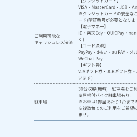
【クレジットカード】
VISA・MasterCard・JCB・Am
※クレジットカードの安全なご
ード(暗証番号が必要となりま
【電子マネー】
iD・楽天Edy・QUICPay・na
ご利用可能な
く)
キャッシュレス決済
【コード決済】
PayPay・d払い・au PAY・
WeChat Pay
【ギフト券】
VJAギフト券・JCBギフト券
います)
36台収容(無料) 駐車場を
※屋根付バイク駐車場有り。
駐車場
※お車は1部屋あたり1台まで
※複数台でのご利用をご希望
ませ。