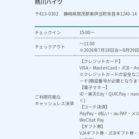
熱川ハイツ
〒413-0302 静岡県賀茂郡東伊豆町奈良本1240-14
チェックイン
15:00～
～11:00
チェックアウト
※2026年7月18日泊～8月29日
【クレジットカード】
VISA・MasterCard・JCB・Am
※クレジットカードの安全なご
ード(暗証番号が必要となりま
【電子マネー】
iD・楽天Edy・QUICPay・na
ご利用可能な
く)
キャッシュレス決済
【コード決済】
PayPay・d払い・au PAY・
WeChat Pay
【ギフト券】
VJAギフト券・JCBギフト券