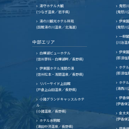
湯守ホテル大観
鬼怒川
(つなぎ温泉／岩手県)
(鬼怒川
湯の川観光ホテル祥苑
伊東園
(函館湯の川温泉／北海道)
(鬼怒川
一柳
中部エリア
(川治温
伊東園
白樺湖ビューホテル
(那須塩
(信州蓼科・白樺湖畔／長野県)
ホテル
伊東園ホテル浅間の湯
(那須塩
(信州松本・浅間温泉／長野県)
ホテル
リバーサイド上田館
(湯西川
(戸倉上山田温泉／長野県)
伊香保
小諸グランドキャッスルホテ
(伊香保
ル
(小諸温泉／長野県)
金太
(伊香保
ホテル水明館
(湯田中渋温泉／長野県)
伊香保