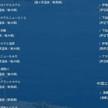
(猿ヶ京温泉／群馬県)
ロイヤルホテル
伊東
温泉／栃木県)
(伊豆
ホテルニューさくら
下田
温泉／栃木県)
(伊豆
閣本館
下田
泉／栃木県)
(伊豆
ホテル塩原
伊東
原温泉／栃木県)
(西伊
ニューもみぢ
アタ
原温泉／栃木県)
(伊豆
湯西川
温泉／栃木県)
グランドホテル
中国
温泉／群馬県)
湯郷
夫
(湯郷
温泉／群馬県)
温泉とどろき