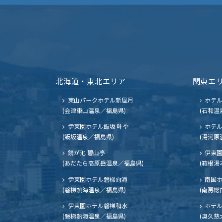
北海道・東北エリア
関東エ
東山パークホテル新風月
ホテ
(会津東山温泉／福島県)
(石和温
伊東園ホテル飯坂 叶や
ホテル
(飯坂温泉／福島県)
(湯河原
鏡が池 碧山亭
伊東園
(あだたら高原岳温泉／福島県)
(箱根湯
伊東園ホテル磐梯向滝
南国
(磐梯熱海温泉／福島県)
(南房総
伊東園ホテル磐梯和水
ホテル
(磐梯熱海温泉／福島県)
(奥久慈