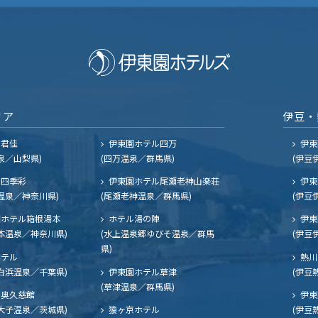
リア
伊豆・
ル君佳
伊東園ホテル四万
伊東
泉／山梨県)
(四万温泉／群馬県)
(伊豆
四季彩
伊東園ホテル尾瀬老神山楽荘
伊東
温泉／神奈川県)
(尾瀬老神温泉／群馬県)
(伊豆
ホテル箱根湯本
ホテル湯の陣
伊東
本温泉／神奈川県)
(水上温泉郷ゆびそ温泉／群馬
(伊豆
県)
ホテル
熱川
白浜温泉／千葉県)
伊東園ホテル草津
(伊豆
(草津温泉／群馬県)
奥久慈館
伊東
大子温泉／茨城県)
猿ヶ京ホテル
(伊豆