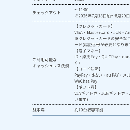
～11:00
チェックアウト
※2026年7月18日泊～8月29日
【クレジットカード】
VISA・MasterCard・JCB・Am
※クレジットカードの安全なご
ード(暗証番号が必要となりま
【電子マネー】
iD・楽天Edy・QUICPay・na
ご利用可能な
く)
キャッシュレス決済
【コード決済】
PayPay・d払い・au PAY・
WeChat Pay
【ギフト券】
VJAギフト券・JCBギフト券
います)
駐車場
約70台収容可能