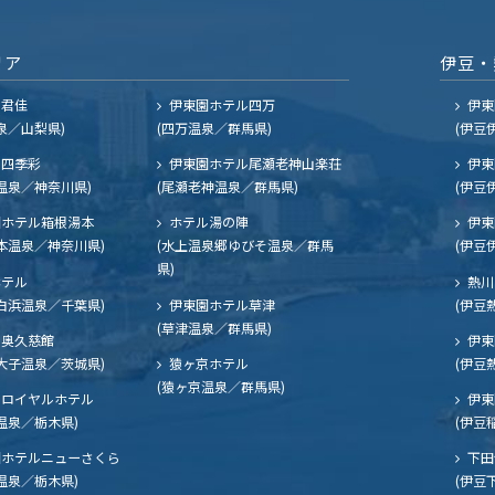
リア
伊豆・
ル君佳
伊東園ホテル四万
伊東
泉／山梨県)
(四万温泉／群馬県)
(伊豆
四季彩
伊東園ホテル尾瀬老神山楽荘
伊東
温泉／神奈川県)
(尾瀬老神温泉／群馬県)
(伊豆
ホテル箱根湯本
ホテル湯の陣
伊東
本温泉／神奈川県)
(水上温泉郷ゆびそ温泉／群馬
(伊豆
県)
ホテル
熱川
白浜温泉／千葉県)
伊東園ホテル草津
(伊豆
(草津温泉／群馬県)
奥久慈館
伊東
大子温泉／茨城県)
猿ヶ京ホテル
(伊豆
(猿ヶ京温泉／群馬県)
ロイヤルホテル
伊東
温泉／栃木県)
(伊豆
ホテルニューさくら
下田
温泉／栃木県)
(伊豆