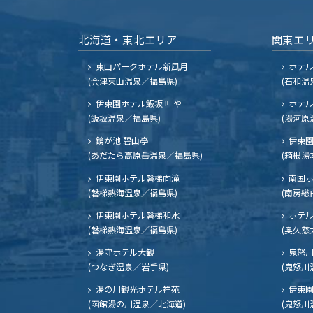
北海道・東北エリア
関東エ
東山パークホテル新風月
ホテ
(会津東山温泉／福島県)
(石和温
伊東園ホテル飯坂 叶や
ホテル
(飯坂温泉／福島県)
(湯河原
鏡が池 碧山亭
伊東園
(あだたら高原岳温泉／福島県)
(箱根湯
伊東園ホテル磐梯向滝
南国
(磐梯熱海温泉／福島県)
(南房総
伊東園ホテル磐梯和水
ホテル
(磐梯熱海温泉／福島県)
(奥久慈
湯守ホテル大観
鬼怒川
(つなぎ温泉／岩手県)
(鬼怒川
湯の川観光ホテル祥苑
伊東園
(函館湯の川温泉／北海道)
(鬼怒川