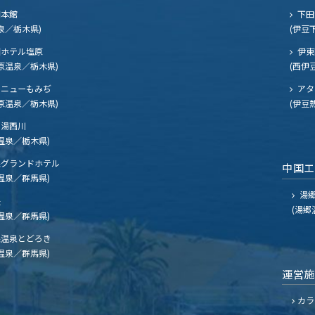
閣本館
下田
泉／栃木県)
(伊豆
ホテル塩原
伊東
原温泉／栃木県)
(西伊
ニューもみぢ
アタ
原温泉／栃木県)
(伊豆
湯西川
温泉／栃木県)
グランドホテル
中国
温泉／群馬県)
湯郷
夫
(湯郷
温泉／群馬県)
温泉とどろき
温泉／群馬県)
運営
カラ