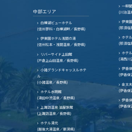
一柳
中部エリア
(川治温
伊東園
白樺湖ビューホテル
(那須塩
(信州蓼科・白樺湖畔／長野県)
ホテル
伊東園ホテル浅間の湯
(那須塩
(信州松本・浅間温泉／長野県)
ホテル
リバーサイド上田館
(湯西川
(戸倉上山田温泉／長野県)
伊香保
小諸グランドキャッスルホテ
(伊香保
ル
(小諸温泉／長野県)
金太
(伊香保
ホテル水明館
(湯田中渋温泉／長野県)
伊香保
(伊香保
上諏訪温泉 油屋旅館
(上諏訪温泉／長野県)
ホテル湯元
(越後大湯温泉／新潟県)