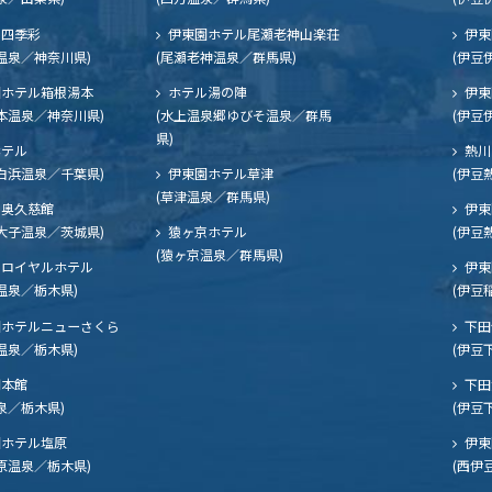
四季彩
伊東園ホテル尾瀬老神山楽荘
伊東
温泉／神奈川県)
(尾瀬老神温泉／群馬県)
(伊豆
ホテル箱根湯本
ホテル湯の陣
伊東
本温泉／神奈川県)
(水上温泉郷ゆびそ温泉／群馬
(伊豆
県)
ホテル
熱川
白浜温泉／千葉県)
伊東園ホテル草津
(伊豆
(草津温泉／群馬県)
奥久慈館
伊東
大子温泉／茨城県)
猿ヶ京ホテル
(伊豆
(猿ヶ京温泉／群馬県)
ロイヤルホテル
伊東
温泉／栃木県)
(伊豆
ホテルニューさくら
下田
温泉／栃木県)
(伊豆
閣本館
下田
泉／栃木県)
(伊豆
ホテル塩原
伊東
原温泉／栃木県)
(西伊