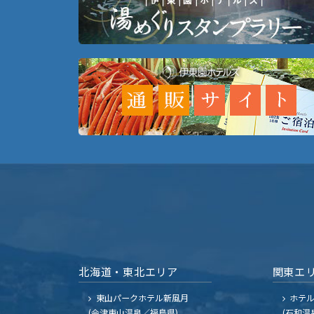
北海道・東北エリア
関東エ
東山パークホテル新風月
ホテ
(会津東山温泉／福島県)
(石和温