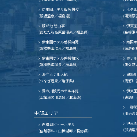
伊東園ホテル飯坂 叶や
ホテル
(飯坂温泉／福島県)
(湯河原
鏡が池 碧山亭
伊東園
(あだたら高原岳温泉／福島県)
(箱根湯
伊東園ホテル磐梯向滝
南国
(磐梯熱海温泉／福島県)
(南房総
伊東園ホテル磐梯和水
ホテル
(磐梯熱海温泉／福島県)
(奥久慈
湯守ホテル大観
鬼怒川
(つなぎ温泉／岩手県)
(鬼怒川
湯の川観光ホテル祥苑
伊東園
(函館湯の川温泉／北海道)
(鬼怒川
一柳
中部エリア
(川治温
伊東園
白樺湖ビューホテル
(那須塩
(信州蓼科・白樺湖畔／長野県)