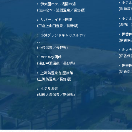
ホテル
伊東園ホテル浅間の湯
(那須塩
(信州松本・浅間温泉／長野県)
ホテル
リバーサイド上田館
(湯西川
(戸倉上山田温泉／長野県)
伊香保
小諸グランドキャッスルホテ
(伊香保
ル
(小諸温泉／長野県)
金太
(伊香保
ホテル水明館
(湯田中渋温泉／長野県)
伊香保
(伊香保
上諏訪温泉 油屋旅館
(上諏訪温泉／長野県)
ホテル湯元
(越後大湯温泉／新潟県)