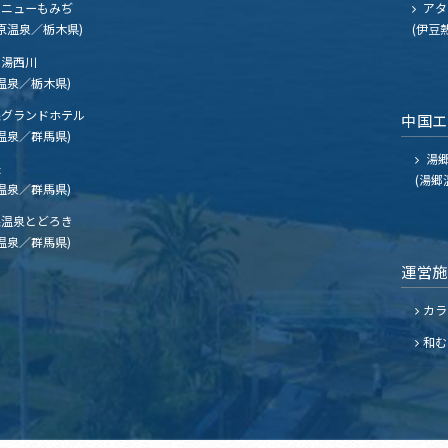
ニューもみぢ
アタ
原温泉／栃木県)
(伊豆
湯西川
温泉／栃木県)
グランドホテル
中国
温泉／群馬県)
湯郷
夫
(湯郷
温泉／群馬県)
温泉とどろき
温泉／群馬県)
運営
カラ
和む