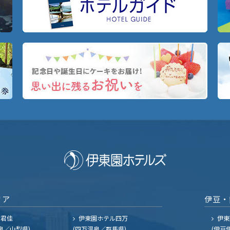
リア
伊豆・
ル君佳
伊東園ホテル四万
伊東
泉／山梨県)
(四万温泉／群馬県)
(伊豆