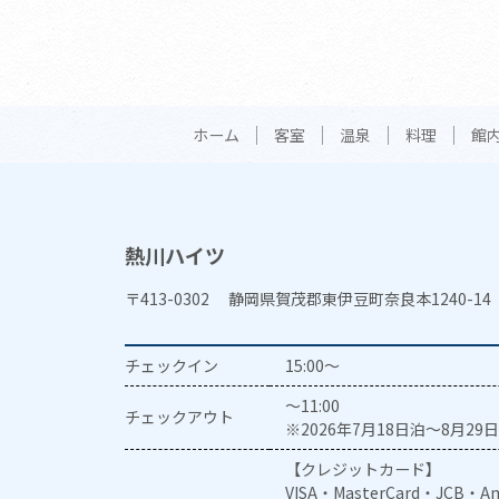
ホーム
客室
温泉
料理
館
熱川ハイツ
〒413-0302 静岡県賀茂郡東伊豆町奈良本1240-14
チェックイン
15:00～
～11:00
チェックアウト
※2026年7月18日泊～8月29日
【クレジットカード】
VISA・MasterCard・JCB・Am