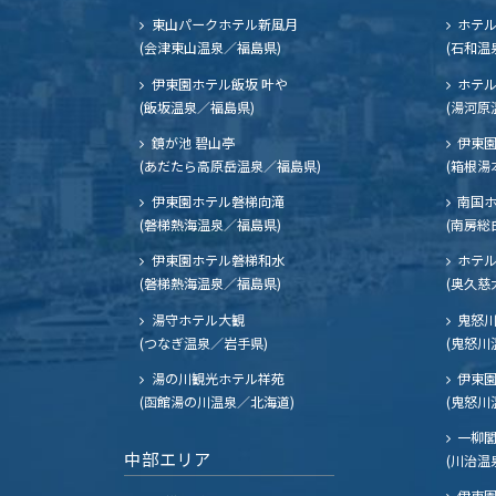
東山パークホテル新風月
ホテ
(会津東山温泉／福島県)
(石和温
伊東園ホテル飯坂 叶や
ホテル
(飯坂温泉／福島県)
(湯河原
鏡が池 碧山亭
伊東園
(あだたら高原岳温泉／福島県)
(箱根湯
伊東園ホテル磐梯向滝
南国
(磐梯熱海温泉／福島県)
(南房総
伊東園ホテル磐梯和水
ホテル
(磐梯熱海温泉／福島県)
(奥久慈
湯守ホテル大観
鬼怒川
(つなぎ温泉／岩手県)
(鬼怒川
湯の川観光ホテル祥苑
伊東園
(函館湯の川温泉／北海道)
(鬼怒川
一柳
中部エリア
(川治温
伊東園