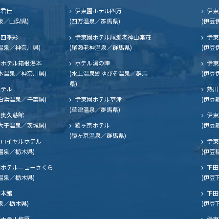
ル君佳
伊東園ホテル四万
伊東
泉／山梨県)
(四万温泉／群馬県)
(伊豆
四季彩
伊東園ホテル尾瀬老神山楽荘
伊東
温泉／神奈川県)
(尾瀬老神温泉／群馬県)
(伊豆
ホテル箱根湯本
ホテル湯の陣
伊東
本温泉／神奈川県)
(水上温泉郷ゆびそ温泉／群馬
(伊豆
県)
ホテル
熱川
白浜温泉／千葉県)
伊東園ホテル草津
(伊豆
(草津温泉／群馬県)
奥久慈館
伊東
大子温泉／茨城県)
猿ヶ京ホテル
(伊豆
(猿ヶ京温泉／群馬県)
ロイヤルホテル
伊東
温泉／栃木県)
(伊豆
ホテルニューさくら
下田
温泉／栃木県)
(伊豆
閣本館
下田
泉／栃木県)
(伊豆
ホテル塩原
伊東