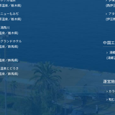
原温泉／栃木県)
(西伊
ニューもみぢ
アタ
原温泉／栃木県)
(伊豆
湯西川
温泉／栃木県)
グランドホテル
中国
温泉／群馬県)
湯郷
夫
(湯郷
温泉／群馬県)
温泉とどろき
温泉／群馬県)
運営
カラ
和む