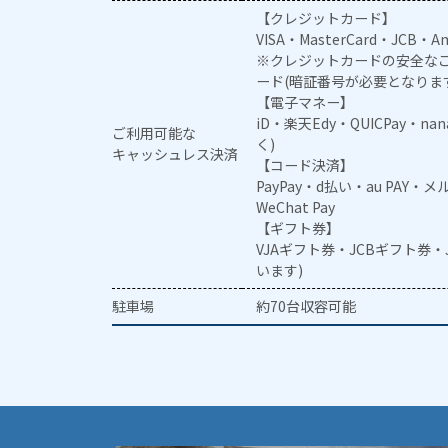
【クレジットカード】
VISA・MasterCard・JCB・Am
※クレジットカードの安全なご
ード(暗証番号が必要となりま
【電子マネー】
iD・楽天Edy・QUICPay・na
ご利用可能な
く)
キャッシュレス決済
【コード決済】
PayPay・d払い・au PAY・
WeChat Pay
【ギフト券】
VJAギフト券・JCBギフト券
います)
駐車場
約70台収容可能