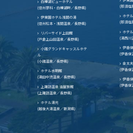
白樺湖ビューホテル
(那須塩
(信州蓼科・白樺湖畔／長野県)
ホテル
伊東園ホテル浅間の湯
(那須塩
(信州松本・浅間温泉／長野県)
ホテル
リバーサイド上田館
(湯西川
(戸倉上山田温泉／長野県)
伊香保
小諸グランドキャッスルホテ
(伊香保
ル
(小諸温泉／長野県)
金太
(伊香保
ホテル水明館
(湯田中渋温泉／長野県)
伊香保
(伊香保
上諏訪温泉 油屋旅館
(上諏訪温泉／長野県)
ホテル湯元
(越後大湯温泉／新潟県)