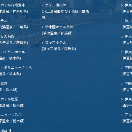
ホテル箱根湯本
ホテル湯の陣
伊東
本温泉／神奈川県)
(水上温泉郷ゆびそ温泉／群馬
(伊豆
県)
ホテル
熱川
白浜温泉／千葉県)
伊東園ホテル草津
(伊豆
(草津温泉／群馬県)
奥久慈館
伊東
大子温泉／茨城県)
猿ヶ京ホテル
(伊豆
(猿ヶ京温泉／群馬県)
ロイヤルホテル
伊東
温泉／栃木県)
(伊豆
ホテルニューさくら
下田
温泉／栃木県)
(伊豆
閣本館
下田
泉／栃木県)
(伊豆
ホテル塩原
伊東
原温泉／栃木県)
(西伊
ニューもみぢ
アタ
原温泉／栃木県)
(伊豆
湯西川