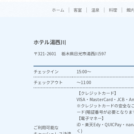
ホーム
客室
温泉
料理
館
ホテル湯西川
〒321-2601 栃木県日光市湯西川597
チェックイン
15:00～
チェックアウト
～11:00
【クレジットカード】
VISA・MasterCard・JCB・Am
※クレジットカードの安全なご
ード(暗証番号が必要となりま
【電子マネー】
iD・楽天Edy・QUICPay・na
ご利用可能な
く)
キャッシュレス決済