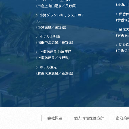
(湯西川
(戸倉上山田温泉／長野県)
伊香保
小諸グランドキャッスルホテ
(伊香保
ル
(小諸温泉／長野県)
金太
(伊香保
ホテル水明館
(湯田中渋温泉／長野県)
伊香保
(伊香保
上諏訪温泉 油屋旅館
(上諏訪温泉／長野県)
ホテル湯元
(越後大湯温泉／新潟県)
会社概要
個人情報保護方針
宿泊約