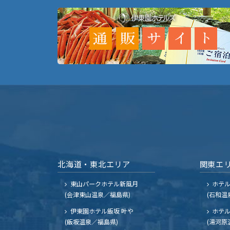
北海道・東北エリア
関東エ
東山パークホテル新風月
ホテ
(会津東山温泉／福島県)
(石和温
伊東園ホテル飯坂 叶や
ホテル
(飯坂温泉／福島県)
(湯河原