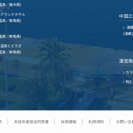
温泉／栃木県)
グランドホテル
中国
温泉／群馬県)
湯郷
夫
(湯郷
温泉／群馬県)
温泉とどろき
温泉／群馬県)
運営
カラ
和む
款
未成年者宿泊同意書
採用情報
利用規約
お問い合