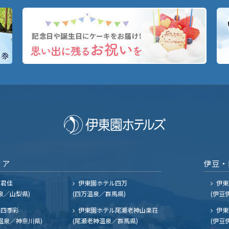
リア
伊豆・
ル君佳
伊東園ホテル四万
伊東
泉／山梨県)
(四万温泉／群馬県)
(伊豆
四季彩
伊東園ホテル尾瀬老神山楽荘
伊東
温泉／神奈川県)
(尾瀬老神温泉／群馬県)
(伊豆