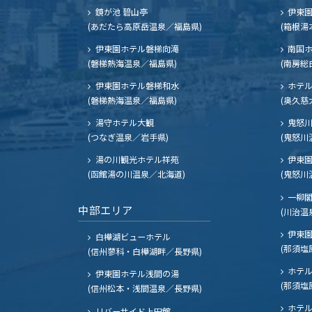
鏡が池 碧山亭
伊東園
(あだたら高原岳温泉／福島県)
(箱根湯
伊東園ホテル磐梯向滝
南国
(磐梯熱海温泉／福島県)
(南房総
伊東園ホテル磐梯和水
ホテル
(磐梯熱海温泉／福島県)
(奥久慈
湯守ホテル大観
鬼怒川
(つなぎ温泉／岩手県)
(鬼怒川
湯の川観光ホテル祥苑
伊東園
(函館湯の川温泉／北海道)
(鬼怒川
一柳
中部エリア
(川治温
伊東園
白樺湖ビューホテル
(那須塩
(信州蓼科・白樺湖畔／長野県)
ホテル
伊東園ホテル浅間の湯
(那須塩
(信州松本・浅間温泉／長野県)
ホテル
リバーサイド上田館