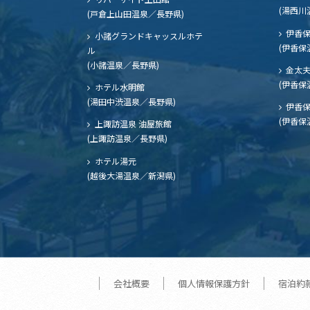
(湯西川
(戸倉上山田温泉／長野県)
伊香保
小諸グランドキャッスルホテ
(伊香保
ル
(小諸温泉／長野県)
金太
(伊香保
ホテル水明館
(湯田中渋温泉／長野県)
伊香保
(伊香保
上諏訪温泉 油屋旅館
(上諏訪温泉／長野県)
ホテル湯元
(越後大湯温泉／新潟県)
会社概要
個人情報保護方針
宿泊約