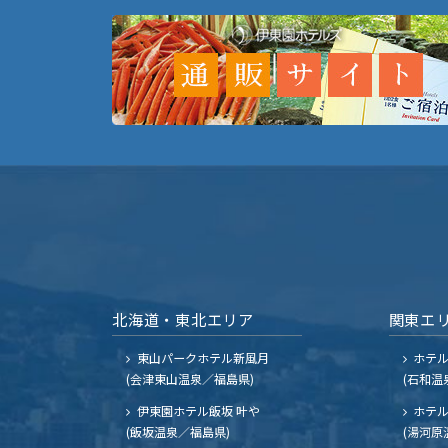
北海道・東北エリア
関東エ
東山パークホテル新風月
ホテ
(会津東山温泉／福島県)
(石和温
伊東園ホテル飯坂 叶や
ホテル
(飯坂温泉／福島県)
(湯河原