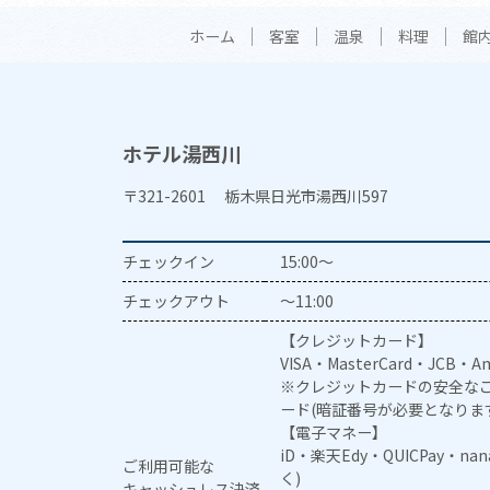
ホーム
客室
温泉
料理
館
ホテル湯西川
〒321-2601 栃木県日光市湯西川597
チェックイン
15:00～
チェックアウト
～11:00
【クレジットカード】
VISA・MasterCard・JCB・Am
※クレジットカードの安全なご
ード(暗証番号が必要となりま
【電子マネー】
iD・楽天Edy・QUICPay・na
ご利用可能な
く)
キャッシュレス決済