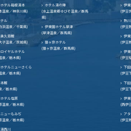
ホテル箱根湯本
ホテル湯の陣
伊東
本温泉／神奈川県)
(水上温泉郷ゆびそ温泉／群馬
(伊豆
県)
ホテル
熱川
白浜温泉／千葉県)
伊東園ホテル草津
(伊豆
(草津温泉／群馬県)
奥久慈館
伊東
大子温泉／茨城県)
猿ヶ京ホテル
(伊豆
(猿ヶ京温泉／群馬県)
ロイヤルホテル
伊東
温泉／栃木県)
(伊豆
ホテルニューさくら
下田
温泉／栃木県)
(伊豆
閣本館
下田
泉／栃木県)
(伊豆
ホテル塩原
伊東
原温泉／栃木県)
(西伊
ニューもみぢ
アタ
原温泉／栃木県)
(伊豆
湯西川