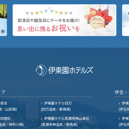
リア
伊豆・
ル君佳
伊東園ホテル四万
伊東
泉／山梨県)
(四万温泉／群馬県)
(伊豆
四季彩
伊東園ホテル尾瀬老神山楽荘
伊東
温泉／神奈川県)
(尾瀬老神温泉／群馬県)
(伊豆