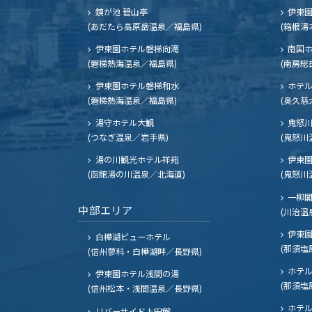
鏡が池 碧山亭
伊東園
(あだたら高原岳温泉／福島県)
(箱根湯
伊東園ホテル磐梯向滝
南国
(磐梯熱海温泉／福島県)
(南房総
伊東園ホテル磐梯和水
ホテル
(磐梯熱海温泉／福島県)
(奥久慈
湯守ホテル大観
鬼怒川
(つなぎ温泉／岩手県)
(鬼怒川
湯の川観光ホテル祥苑
伊東園
(函館湯の川温泉／北海道)
(鬼怒川
一柳
中部エリア
(川治温
伊東園
白樺湖ビューホテル
(那須塩
(信州蓼科・白樺湖畔／長野県)
ホテル
伊東園ホテル浅間の湯
(那須塩
(信州松本・浅間温泉／長野県)
ホテル
リバーサイド上田館