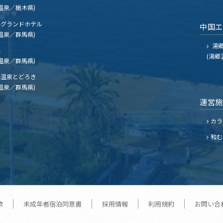
温泉／栃木県)
グランドホテル
中国
温泉／群馬県)
湯郷
夫
(湯郷
温泉／群馬県)
温泉とどろき
温泉／群馬県)
運営
カラ
和む
款
未成年者宿泊同意書
採用情報
利用規約
お問い合