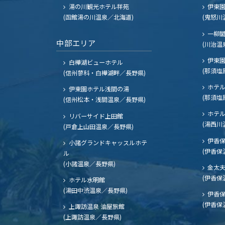
湯の川観光ホテル祥苑
伊東園
(函館湯の川温泉／北海道)
(鬼怒川
一柳
中部エリア
(川治温
伊東園
白樺湖ビューホテル
(那須塩
(信州蓼科・白樺湖畔／長野県)
ホテル
伊東園ホテル浅間の湯
(那須塩
(信州松本・浅間温泉／長野県)
ホテル
リバーサイド上田館
(湯西川
(戸倉上山田温泉／長野県)
伊香保
小諸グランドキャッスルホテ
(伊香保
ル
(小諸温泉／長野県)
金太
(伊香保
ホテル水明館
(湯田中渋温泉／長野県)
伊香保
(伊香保
上諏訪温泉 油屋旅館
(上諏訪温泉／長野県)