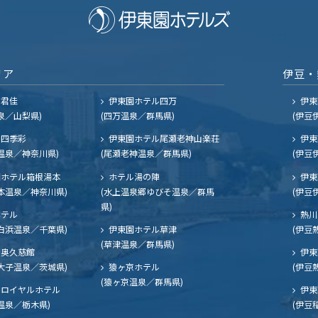
リア
伊豆・
ル君佳
伊東園ホテル四万
伊東
泉／山梨県)
(四万温泉／群馬県)
(伊豆
四季彩
伊東園ホテル尾瀬老神山楽荘
伊東
温泉／神奈川県)
(尾瀬老神温泉／群馬県)
(伊豆
ホテル箱根湯本
ホテル湯の陣
伊東
本温泉／神奈川県)
(水上温泉郷ゆびそ温泉／群馬
(伊豆
県)
ホテル
熱川
白浜温泉／千葉県)
伊東園ホテル草津
(伊豆
(草津温泉／群馬県)
奥久慈館
伊東
大子温泉／茨城県)
猿ヶ京ホテル
(伊豆
(猿ヶ京温泉／群馬県)
ロイヤルホテル
伊東
温泉／栃木県)
(伊豆