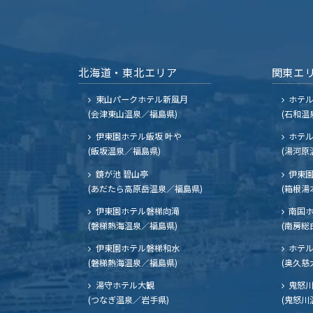
北海道・東北エリア
関東エ
東山パークホテル新風月
ホテ
(会津東山温泉／福島県)
(石和温
伊東園ホテル飯坂 叶や
ホテル
(飯坂温泉／福島県)
(湯河原
鏡が池 碧山亭
伊東園
(あだたら高原岳温泉／福島県)
(箱根湯
伊東園ホテル磐梯向滝
南国
(磐梯熱海温泉／福島県)
(南房総
伊東園ホテル磐梯和水
ホテル
(磐梯熱海温泉／福島県)
(奥久慈
湯守ホテル大観
鬼怒川
(つなぎ温泉／岩手県)
(鬼怒川