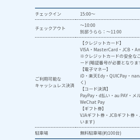
チェックイン
15:00～
～10:00
チェックアウト
別邸うらら：～11:00
【クレジットカード】
VISA・MasterCard・JCB・Am
※クレジットカードの安全なご
ード(暗証番号が必要となりま
【電子マネー】
iD・楽天Edy・QUICPay・na
ご利用可能な
く)
キャッシュレス決済
【コード決済】
PayPay・d払い・au PAY・
WeChat Pay
【ギフト券】
VJAギフト券・JCBギフト券
います)
駐車場
無料駐車場(約100台)