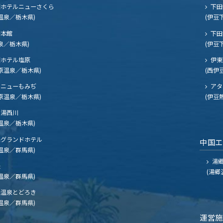
ホテルニューさくら
下田
温泉／栃木県)
(伊豆
閣本館
下田
泉／栃木県)
(伊豆
ホテル塩原
伊東
原温泉／栃木県)
(西伊
ニューもみぢ
アタ
原温泉／栃木県)
(伊豆
湯西川
温泉／栃木県)
グランドホテル
中国
温泉／群馬県)
湯郷
夫
(湯郷
温泉／群馬県)
温泉とどろき
温泉／群馬県)
運営