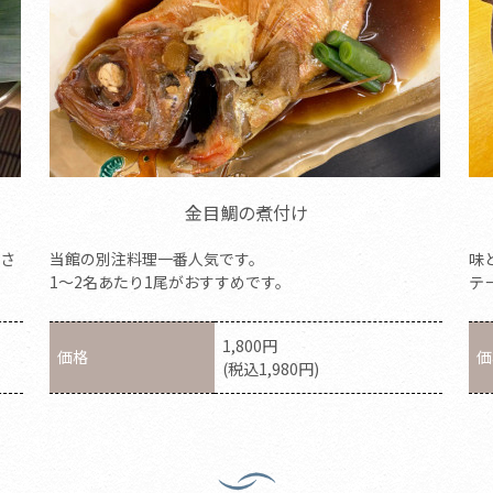
金目鯛の煮付け
さ
当館の別注料理一番人気です。
味
1～2名あたり1尾がおすすめです。
テ
1,800円
価格
価
(税込1,980円)