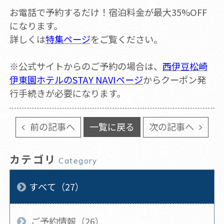
お電話で予約するだけ！宿泊料金が最大35%OFF
になります。
詳しくは
特集ページ
をご覧ください。
※公式サイトからのご予約の場合は、
西伊豆松崎
伊東園ホテルのSTAY NAVIページ
からクーポン発
行手続きが必要になります。
前の記事へ
一覧に戻る
次の記事へ
カテゴリ
Category
すべて（27）
ご予約情報（26）