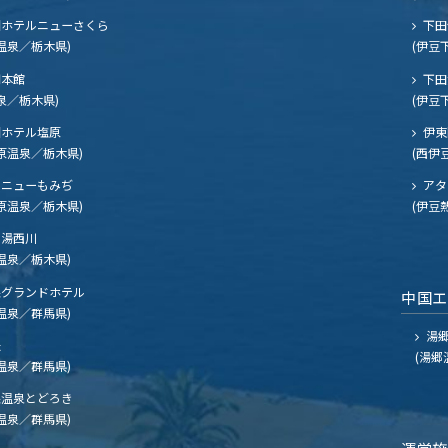
ホテルニューさくら
下田
温泉／栃木県)
(伊豆
閣本館
下田
泉／栃木県)
(伊豆
ホテル塩原
伊東
原温泉／栃木県)
(西伊
ニューもみぢ
アタ
原温泉／栃木県)
(伊豆
湯西川
温泉／栃木県)
グランドホテル
中国
温泉／群馬県)
湯郷
夫
(湯郷
温泉／群馬県)
温泉とどろき
温泉／群馬県)
運営