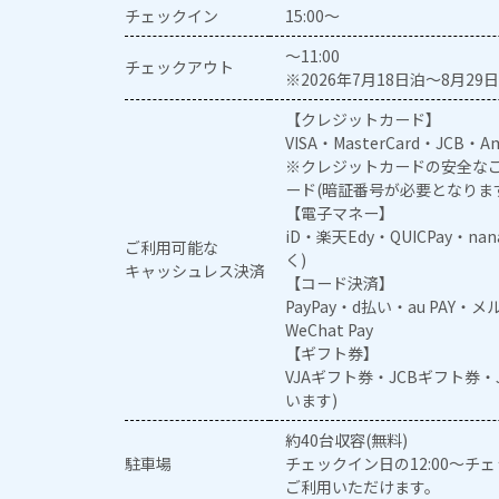
チェックイン
15:00～
～11:00
チェックアウト
※2026年7月18日泊～8月29日
【クレジットカード】
VISA・MasterCard・JCB・Am
※クレジットカードの安全なご
ード(暗証番号が必要となりま
【電子マネー】
iD・楽天Edy・QUICPay・na
ご利用可能な
く)
キャッシュレス決済
【コード決済】
PayPay・d払い・au PAY・
WeChat Pay
【ギフト券】
VJAギフト券・JCBギフト券
います)
約40台収容(無料)
駐車場
チェックイン日の12:00～チ
ご利用いただけます。