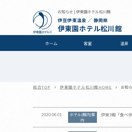
お知らせ | 伊東園ホテル松川館
伊豆伊東温泉 ／ 静岡県
伊東園ホテル松川館
ホーム
客室
温泉
総合TOP
伊東園ホテル松川館HOME
お知
ホテル(館内)案
伊東3館「食べ
2020.06.01
内