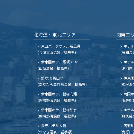
北海道・東北エリア
関東エ
東山パークホテル新風月
ホテ
(会津東山温泉／福島県)
(石和温
伊東園ホテル飯坂 叶や
ホテル
(飯坂温泉／福島県)
(湯河原
鏡が池 碧山亭
伊東園
(あだたら高原岳温泉／福島県)
(箱根湯
伊東園ホテル磐梯向滝
南国
(磐梯熱海温泉／福島県)
(南房総
伊東園ホテル磐梯和水
ホテル
(磐梯熱海温泉／福島県)
(奥久慈
湯守ホテル大観
鬼怒川
(つなぎ温泉／岩手県)
(鬼怒川