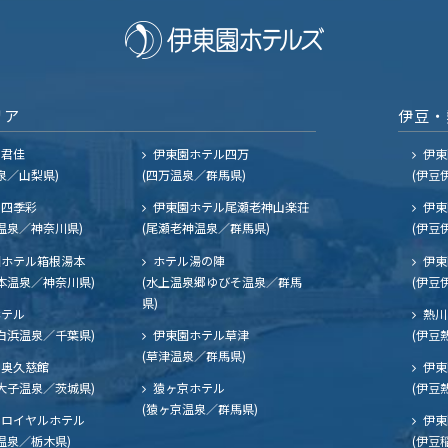
リア
伊豆・
ル君佳
伊東園ホテル四万
伊東
泉／山梨県)
(四万温泉／群馬県)
(伊豆
四季彩
伊東園ホテル尾瀬老神山楽荘
伊東
温泉／神奈川県)
(尾瀬老神温泉／群馬県)
(伊豆
ホテル箱根湯本
ホテル湯の陣
伊東
本温泉／神奈川県)
(水上温泉郷ゆびそ温泉／群馬
(伊豆
県)
ホテル
熱川
白浜温泉／千葉県)
伊東園ホテル草津
(伊豆
(草津温泉／群馬県)
奥久慈館
伊東
大子温泉／茨城県)
猿ヶ京ホテル
(伊豆
(猿ヶ京温泉／群馬県)
ロイヤルホテル
伊東
温泉／栃木県)
(伊豆