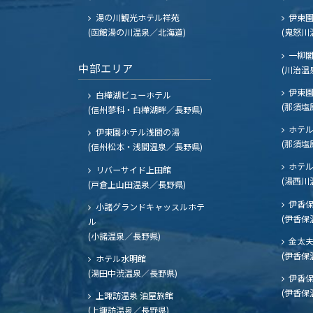
湯の川観光ホテル祥苑
伊東園
(函館湯の川温泉／北海道)
(鬼怒川
一柳
中部エリア
(川治温
伊東園
白樺湖ビューホテル
(那須塩
(信州蓼科・白樺湖畔／長野県)
ホテル
伊東園ホテル浅間の湯
(那須塩
(信州松本・浅間温泉／長野県)
ホテル
リバーサイド上田館
(湯西川
(戸倉上山田温泉／長野県)
伊香保
小諸グランドキャッスルホテ
(伊香保
ル
(小諸温泉／長野県)
金太
(伊香保
ホテル水明館
(湯田中渋温泉／長野県)
伊香保
(伊香保
上諏訪温泉 油屋旅館
(上諏訪温泉／長野県)