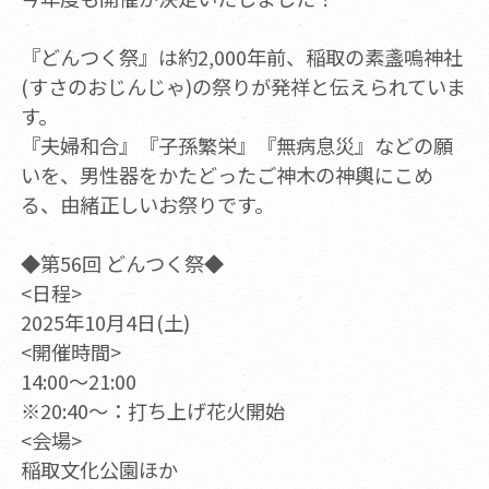
『どんつく祭』は約2,000年前、稲取の素盞嗚神社
(すさのおじんじゃ)の祭りが発祥と伝えられていま
す。
『夫婦和合』『子孫繁栄』『無病息災』などの願
いを、男性器をかたどったご神木の神輿にこめ
る、由緒正しいお祭りです。
◆第56回 どんつく祭◆
<日程>
2025年10月4日(土)
<開催時間>
14:00～21:00
※20:40～：打ち上げ花火開始
<会場>
稲取文化公園ほか