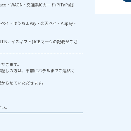
naco・WAON・交通系ICカード(PiTaPa除
メルペイ・ゆうちょPay・楽天ペイ・Alipay・
・JTBナイスギフト(JCBマークの記載がござ
ただきます。
お越しの方は、事前にホテルまでご連絡く
預からせていただきます。
。
さい。