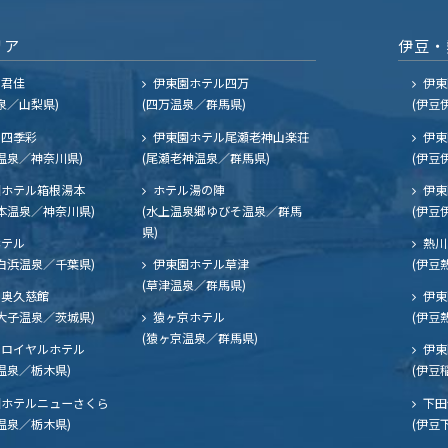
リア
伊豆・
ル君佳
伊東園ホテル四万
伊東
泉／山梨県)
(四万温泉／群馬県)
(伊豆
四季彩
伊東園ホテル尾瀬老神山楽荘
伊東
温泉／神奈川県)
(尾瀬老神温泉／群馬県)
(伊豆
ホテル箱根湯本
ホテル湯の陣
伊東
本温泉／神奈川県)
(水上温泉郷ゆびそ温泉／群馬
(伊豆
県)
ホテル
熱川
白浜温泉／千葉県)
伊東園ホテル草津
(伊豆
(草津温泉／群馬県)
奥久慈館
伊東
大子温泉／茨城県)
猿ヶ京ホテル
(伊豆
(猿ヶ京温泉／群馬県)
ロイヤルホテル
伊東
温泉／栃木県)
(伊豆
ホテルニューさくら
下田
温泉／栃木県)
(伊豆