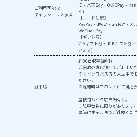
iD・楽天Edy・QUICPay・na
ご利用可能な
く)
キャッシュレス決済
【コード決済】
PayPay・d払い・au PAY・
WeChat Pay
【ギフト券】
VJAギフト券・JCBギフト券
います)
約80台収容(無料)
ご宿泊の方は無料でご利用い
※マイクロバス等の大型車で
ださい。
駐車場
※混雑時はフロントにて鍵を
屋根付バイク駐車場有り。
※駐車台数に限りがあります
事前にホテルまでご連絡くだ