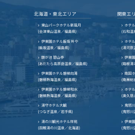
北海道・東北エリア
関東エ
東山パークホテル新風月
ホテ
(会津東山温泉／福島県)
(石和温
伊東園ホテル飯坂 叶や
ホテル
(飯坂温泉／福島県)
(湯河原
鏡が池 碧山亭
伊東園
(あだたら高原岳温泉／福島県)
(箱根湯
伊東園ホテル磐梯向滝
南国
(磐梯熱海温泉／福島県)
(南房総
伊東園ホテル磐梯和水
ホテル
(磐梯熱海温泉／福島県)
(奥久慈
湯守ホテル大観
鬼怒川
(つなぎ温泉／岩手県)
(鬼怒川
湯の川観光ホテル祥苑
伊東園
(函館湯の川温泉／北海道)
(鬼怒川