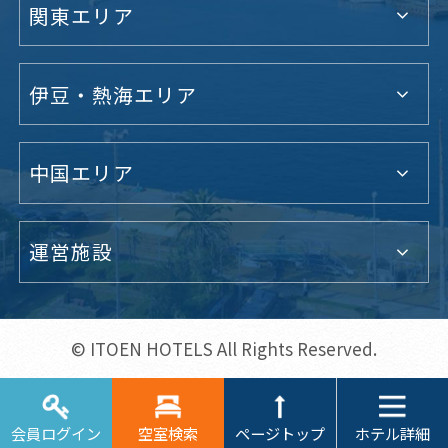
関東エリア
伊豆・熱海エリア
中国エリア
運営施設
© ITOEN HOTELS All Rights Reserved.
ホテル詳細
会員ログイン
空室検索
ページトップ