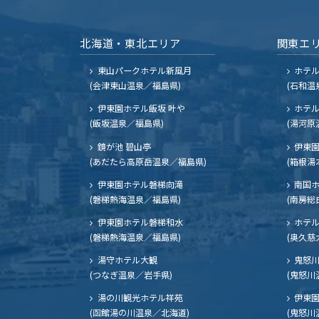
北海道・東北エリア
関東エ
東山パークホテル新風月
ホテ
(会津東山温泉／福島県)
(石和温
伊東園ホテル飯坂 叶や
ホテル
(飯坂温泉／福島県)
(湯河原
鏡が池 碧山亭
伊東園
(あだたら高原岳温泉／福島県)
(箱根湯
伊東園ホテル磐梯向滝
南国
(磐梯熱海温泉／福島県)
(南房総
伊東園ホテル磐梯和水
ホテル
(磐梯熱海温泉／福島県)
(奥久慈
湯守ホテル大観
鬼怒川
(つなぎ温泉／岩手県)
(鬼怒川
湯の川観光ホテル祥苑
伊東園
(函館湯の川温泉／北海道)
(鬼怒川