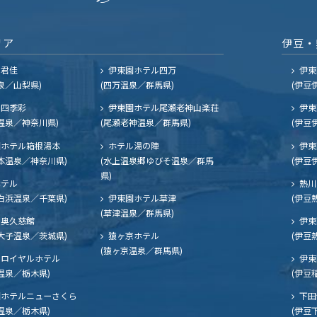
リア
伊豆・
ル君佳
伊東園ホテル四万
伊東
泉／山梨県)
(四万温泉／群馬県)
(伊豆
四季彩
伊東園ホテル尾瀬老神山楽荘
伊東
温泉／神奈川県)
(尾瀬老神温泉／群馬県)
(伊豆
ホテル箱根湯本
ホテル湯の陣
伊東
本温泉／神奈川県)
(水上温泉郷ゆびそ温泉／群馬
(伊豆
県)
ホテル
熱川
白浜温泉／千葉県)
伊東園ホテル草津
(伊豆
(草津温泉／群馬県)
奥久慈館
伊東
大子温泉／茨城県)
猿ヶ京ホテル
(伊豆
(猿ヶ京温泉／群馬県)
ロイヤルホテル
伊東
温泉／栃木県)
(伊豆
ホテルニューさくら
下田
温泉／栃木県)
(伊豆