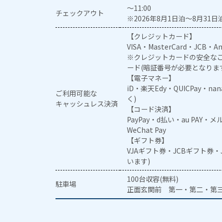
～11:00
チェックアウト
※2026年8月1日泊～8月31日泊
【クレジットカード】
VISA・MasterCard・JCB・Am
※クレジットカードの安全なご
ード(暗証番号が必要となりま
【電子マネー】
iD・楽天Edy・QUICPay・na
ご利用可能な
く)
キャッシュレス決済
【コード決済】
PayPay・d払い・au PAY・
WeChat Pay
【ギフト券】
VJAギフト券・JCBギフト券
います)
100台収容(無料)
駐車場
正面玄関前 第一・第二・第