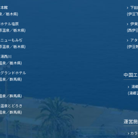
閣本館
下田
泉／栃木県)
(伊豆
ホテル塩原
伊東
原温泉／栃木県)
(西伊
ニューもみぢ
アタ
原温泉／栃木県)
(伊豆
湯西川
温泉／栃木県)
グランドホテル
中国
温泉／群馬県)
湯郷
夫
(湯郷
温泉／群馬県)
温泉とどろき
温泉／群馬県)
運営
カラ