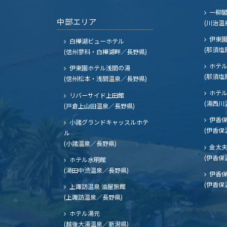
一柳
中部エリア
(川治温
伊東園
白樺湖ビューホテル
(那須塩
(信州蓼科・白樺湖畔／長野県)
ホテル
伊東園ホテル浅間の湯
(那須塩
(信州松本・浅間温泉／長野県)
ホテル
リバーサイド上田館
(湯西川
(戸倉上山田温泉／長野県)
伊香保
小諸グランドキャッスルホテ
(伊香保
ル
(小諸温泉／長野県)
金太
(伊香保
ホテル水明館
(湯田中渋温泉／長野県)
伊香保
(伊香保
上諏訪温泉 油屋旅館
(上諏訪温泉／長野県)
ホテル湯元
(越後大湯温泉／新潟県)