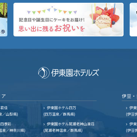
リア
伊豆・
ル君佳
伊東園ホテル四万
伊東
泉／山梨県)
(四万温泉／群馬県)
(伊豆
四季彩
伊東園ホテル尾瀬老神山楽荘
伊東
温泉／神奈川県)
(尾瀬老神温泉／群馬県)
(伊豆