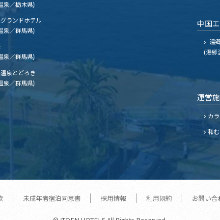
温泉／栃木県)
グランドホテル
中国
温泉／群馬県)
湯郷
夫
(湯郷
温泉／群馬県)
温泉とどろき
温泉／群馬県)
運営
カラ
和む
款
未成年者宿泊同意書
採用情報
利用規約
お問い合
© ITOEN HOTELS All Rights Reserved.