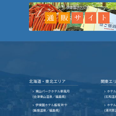
北海道・東北エリア
関東エ
東山パークホテル新風月
ホテ
(会津東山温泉／福島県)
(石和温
伊東園ホテル飯坂 叶や
ホテル
(飯坂温泉／福島県)
(湯河原