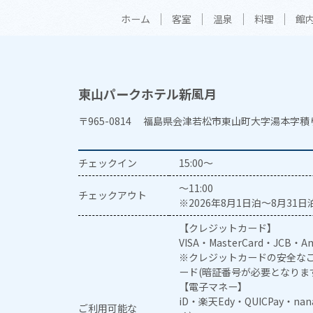
ホーム
客室
温泉
料理
館
東山パークホテル新風月
〒965-0814 福島県会津若松市東山町大字湯本字積
チェックイン
15:00～
～11:00
チェックアウト
※2026年8月1日泊～8月31日泊
【クレジットカード】
VISA・MasterCard・JCB・Am
※クレジットカードの安全なご
ード(暗証番号が必要となりま
【電子マネー】
iD・楽天Edy・QUICPay・na
ご利用可能な