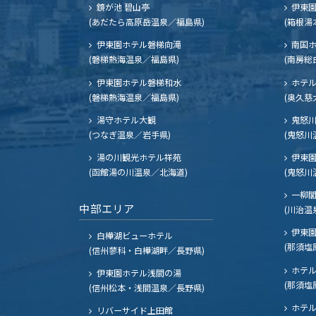
鏡が池 碧山亭
伊東園
(あだたら高原岳温泉／福島県)
(箱根湯
伊東園ホテル磐梯向滝
南国
(磐梯熱海温泉／福島県)
(南房総
伊東園ホテル磐梯和水
ホテル
(磐梯熱海温泉／福島県)
(奥久慈
湯守ホテル大観
鬼怒川
(つなぎ温泉／岩手県)
(鬼怒川
湯の川観光ホテル祥苑
伊東園
(函館湯の川温泉／北海道)
(鬼怒川
一柳
中部エリア
(川治温
伊東園
白樺湖ビューホテル
(那須塩
(信州蓼科・白樺湖畔／長野県)
ホテル
伊東園ホテル浅間の湯
(那須塩
(信州松本・浅間温泉／長野県)
ホテル
リバーサイド上田館