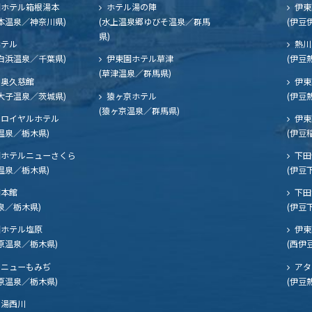
ホテル箱根湯本
ホテル湯の陣
伊東
本温泉／神奈川県)
(水上温泉郷ゆびそ温泉／群馬
(伊豆
県)
ホテル
熱川
白浜温泉／千葉県)
伊東園ホテル草津
(伊豆
(草津温泉／群馬県)
奥久慈館
伊東
大子温泉／茨城県)
猿ヶ京ホテル
(伊豆
(猿ヶ京温泉／群馬県)
ロイヤルホテル
伊東
温泉／栃木県)
(伊豆
ホテルニューさくら
下田
温泉／栃木県)
(伊豆
閣本館
下田
泉／栃木県)
(伊豆
ホテル塩原
伊東
原温泉／栃木県)
(西伊
ニューもみぢ
アタ
原温泉／栃木県)
(伊豆
湯西川