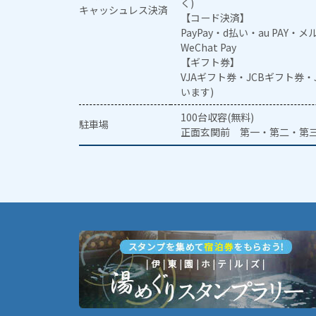
く)
キャッシュレス決済
【コード決済】
PayPay・d払い・au PAY・
WeChat Pay
【ギフト券】
VJAギフト券・JCBギフト券
います)
100台収容(無料)
駐車場
正面玄関前 第一・第二・第