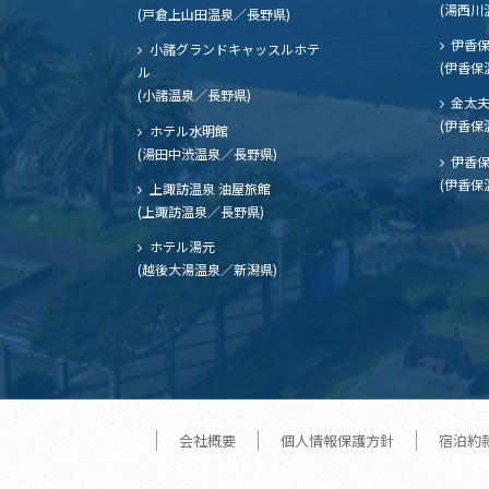
(湯西川
(戸倉上山田温泉／長野県)
伊香保
小諸グランドキャッスルホテ
(伊香保
ル
(小諸温泉／長野県)
金太
(伊香保
ホテル水明館
(湯田中渋温泉／長野県)
伊香保
(伊香保
上諏訪温泉 油屋旅館
(上諏訪温泉／長野県)
ホテル湯元
(越後大湯温泉／新潟県)
会社概要
個人情報保護方針
宿泊約