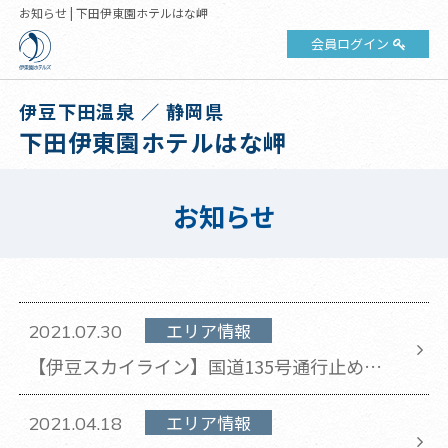
お知らせ | 下田伊東園ホテルはな岬
会員ログイン
伊豆下田温泉 ／ 静岡県
下田伊東園ホテルはな岬
お知らせ
エリア情報
2021.07.30
【伊豆スカイライン】国道135号通行止めに
伴う一般車 無料通行について(2021年7月30
日 更新)
エリア情報
2021.04.18