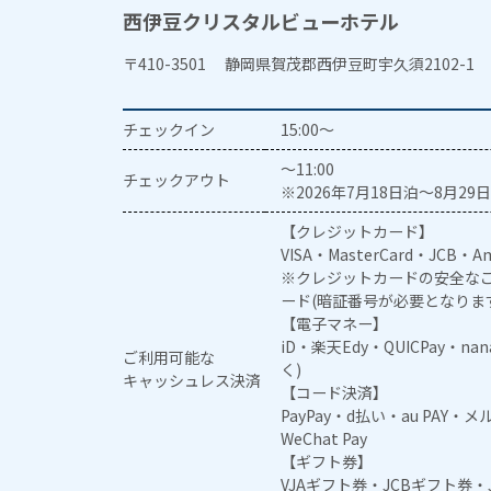
西伊豆クリスタルビューホテル
〒410-3501 静岡県賀茂郡西伊豆町宇久須2102-1
チェックイン
15:00～
～11:00
チェックアウト
※2026年7月18日泊～8月29日
【クレジットカード】
VISA・MasterCard・JCB・Am
※クレジットカードの安全なご
ード(暗証番号が必要となりま
【電子マネー】
iD・楽天Edy・QUICPay・na
ご利用可能な
く)
キャッシュレス決済
【コード決済】
PayPay・d払い・au PAY・
WeChat Pay
【ギフト券】
VJAギフト券・JCBギフト券