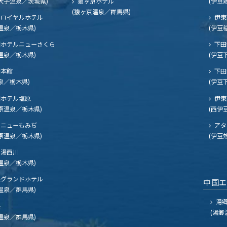
大子温泉／茨城県)
猿ヶ京ホテル
(伊豆
(猿ヶ京温泉／群馬県)
ロイヤルホテル
伊東
温泉／栃木県)
(伊豆
ホテルニューさくら
下田
温泉／栃木県)
(伊豆
閣本館
下田
泉／栃木県)
(伊豆
ホテル塩原
伊東
原温泉／栃木県)
(西伊
ニューもみぢ
アタ
原温泉／栃木県)
(伊豆
湯西川
温泉／栃木県)
グランドホテル
中国
温泉／群馬県)
湯郷
夫
(湯郷
温泉／群馬県)