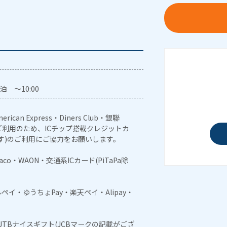
泊 ～10:00
erican Express・Diners Club・銀聯
利用のため、ICチップ搭載クレジットカ
す)のご利用にご協力をお願いします。
naco・WAON・交通系ICカード(PiTaPa除
メルペイ・ゆうちょPay・楽天ペイ・Alipay・
・JTBナイスギフト(JCBマークの記載がござ