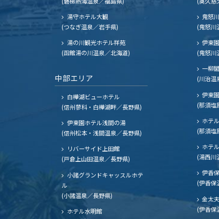
(磐梯熱海温泉／福島県)
(奥久慈
湯守ホテル大観
鬼怒川
(つなぎ温泉／岩手県)
(鬼怒川
湯の川観光ホテル祥苑
伊東園
(函館湯の川温泉／北海道)
(鬼怒川
一柳
中部エリア
(川治温
伊東園
白樺湖ビューホテル
(那須塩
(信州蓼科・白樺湖畔／長野県)
ホテル
伊東園ホテル浅間の湯
(那須塩
(信州松本・浅間温泉／長野県)
ホテル
リバーサイド上田館
(湯西川
(戸倉上山田温泉／長野県)
伊香保
小諸グランドキャッスルホテ
(伊香保
ル
(小諸温泉／長野県)
金太
(伊香保
ホテル水明館