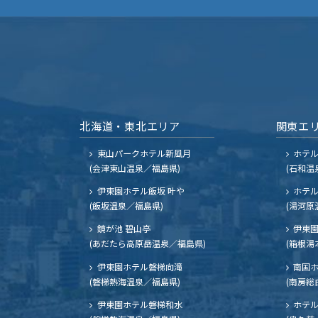
北海道・東北エリア
関東エ
東山パークホテル新風月
ホテ
(会津東山温泉／福島県)
(石和温
伊東園ホテル飯坂 叶や
ホテル
(飯坂温泉／福島県)
(湯河原
鏡が池 碧山亭
伊東園
(あだたら高原岳温泉／福島県)
(箱根湯
伊東園ホテル磐梯向滝
南国
(磐梯熱海温泉／福島県)
(南房総
伊東園ホテル磐梯和水
ホテル