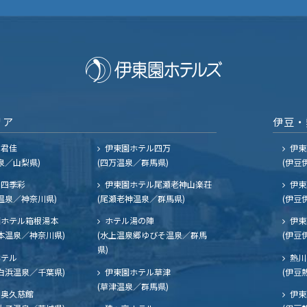
リア
伊豆・
ル君佳
伊東園ホテル四万
伊東
泉／山梨県)
(四万温泉／群馬県)
(伊豆
四季彩
伊東園ホテル尾瀬老神山楽荘
伊東
温泉／神奈川県)
(尾瀬老神温泉／群馬県)
(伊豆
ホテル箱根湯本
ホテル湯の陣
伊東
本温泉／神奈川県)
(水上温泉郷ゆびそ温泉／群馬
(伊豆
県)
ホテル
熱川
白浜温泉／千葉県)
伊東園ホテル草津
(伊豆
(草津温泉／群馬県)
奥久慈館
伊東