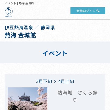
イベント | 熱海 金城館
会員ログイン
伊豆熱海温泉 ／ 静岡県
熱海 金城館
イベント
3月下旬
4月上旬
熱海城 さくら祭
り