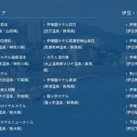
リア
伊豆・
ル君佳
伊東園ホテル四万
伊東
泉／山梨県)
(四万温泉／群馬県)
(伊豆
四季彩
伊東園ホテル尾瀬老神山楽荘
伊東
温泉／神奈川県)
(尾瀬老神温泉／群馬県)
(伊豆
ホテル箱根湯本
ホテル湯の陣
伊東
本温泉／神奈川県)
(水上温泉郷ゆびそ温泉／群馬
(伊豆
県)
ホテル
熱川
白浜温泉／千葉県)
伊東園ホテル草津
(伊豆
(草津温泉／群馬県)
奥久慈館
伊東
大子温泉／茨城県)
猿ヶ京ホテル
(伊豆
(猿ヶ京温泉／群馬県)
ロイヤルホテル
伊東
温泉／栃木県)
(伊豆
ホテルニューさくら
下田
温泉／栃木県)
(伊豆