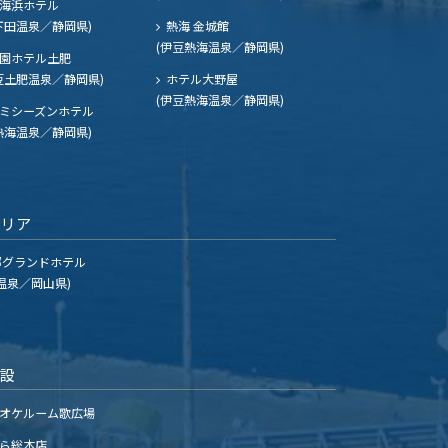
海浜ホテル
下田温泉／静岡県)
熱海 金城館
(伊豆熱海温泉／静岡県)
園ホテル土肥
豆土肥温泉／静岡県)
ホテル大野屋
(伊豆熱海温泉／静岡県)
ミシーズンホテル
熱海温泉／静岡県)
エリア
グランドホテル
温泉／岡山県)
施設
オケルーム歌広場
ら総本店