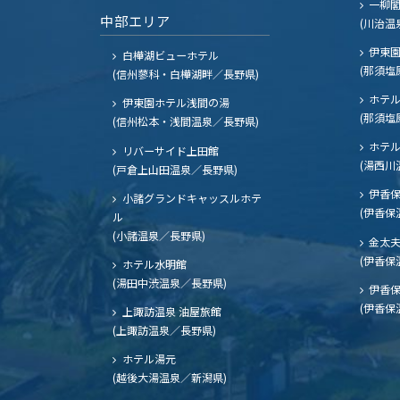
一柳
中部エリア
(川治温
伊東園
白樺湖ビューホテル
(那須塩
(信州蓼科・白樺湖畔／長野県)
ホテル
伊東園ホテル浅間の湯
(那須塩
(信州松本・浅間温泉／長野県)
ホテル
リバーサイド上田館
(湯西川
(戸倉上山田温泉／長野県)
伊香保
小諸グランドキャッスルホテ
(伊香保
ル
(小諸温泉／長野県)
金太
(伊香保
ホテル水明館
(湯田中渋温泉／長野県)
伊香保
(伊香保
上諏訪温泉 油屋旅館
(上諏訪温泉／長野県)
ホテル湯元
(越後大湯温泉／新潟県)