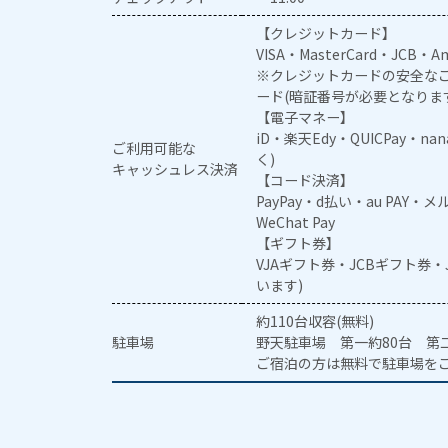
【クレジットカード】
VISA・MasterCard・JCB・Am
※クレジットカードの安全なご
ード(暗証番号が必要となりま
【電子マネー】
iD・楽天Edy・QUICPay・na
ご利用可能な
く)
キャッシュレス決済
【コード決済】
PayPay・d払い・au PAY・
WeChat Pay
【ギフト券】
VJAギフト券・JCBギフト券
います)
約110台収容(無料)
駐車場
野天駐車場 第一約80台 第二
ご宿泊の方は無料で駐車場を