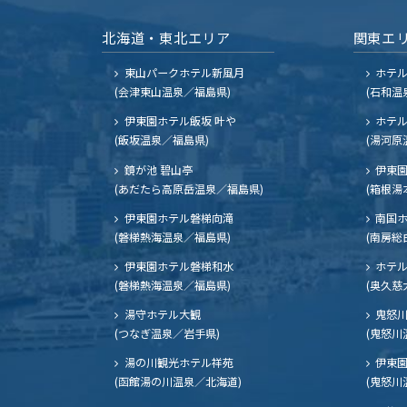
北海道・東北エリア
関東エ
東山パークホテル新風月
ホテ
(会津東山温泉／福島県)
(石和温
伊東園ホテル飯坂 叶や
ホテル
(飯坂温泉／福島県)
(湯河原
鏡が池 碧山亭
伊東園
(あだたら高原岳温泉／福島県)
(箱根湯
伊東園ホテル磐梯向滝
南国
(磐梯熱海温泉／福島県)
(南房総
伊東園ホテル磐梯和水
ホテル
(磐梯熱海温泉／福島県)
(奥久慈
湯守ホテル大観
鬼怒川
(つなぎ温泉／岩手県)
(鬼怒川
湯の川観光ホテル祥苑
伊東園
(函館湯の川温泉／北海道)
(鬼怒川