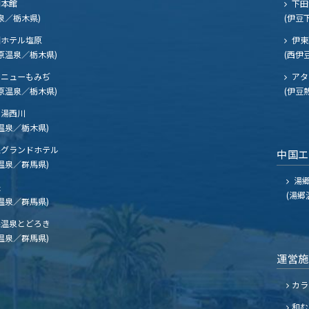
閣本館
下田
泉／栃木県)
(伊豆
ホテル塩原
伊東
原温泉／栃木県)
(西伊
ニューもみぢ
アタ
原温泉／栃木県)
(伊豆
湯西川
温泉／栃木県)
グランドホテル
中国
温泉／群馬県)
湯郷
夫
(湯郷
温泉／群馬県)
温泉とどろき
温泉／群馬県)
運営
カラ
和む