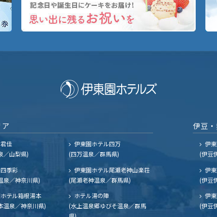
リア
伊豆・
ル君佳
伊東園ホテル四万
伊東
泉／山梨県)
(四万温泉／群馬県)
(伊豆
四季彩
伊東園ホテル尾瀬老神山楽荘
伊東
温泉／神奈川県)
(尾瀬老神温泉／群馬県)
(伊豆
ホテル箱根湯本
ホテル湯の陣
伊東
本温泉／神奈川県)
(水上温泉郷ゆびそ温泉／群馬
(伊豆
県)