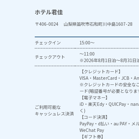
ホテル君佳
〒406-0024 山梨県笛吹市石和町川中島1607-28
チェックイン
15:00～
～11:00
チェックアウト
※2026年8月1日泊～8月31日泊
【クレジットカード】
VISA・MasterCard・JCB・Am
※クレジットカードの安全なご
ード(暗証番号が必要となりま
【電子マネー】
iD・楽天Edy・QUICPay・na
ご利用可能な
く)
キャッシュレス決済
【コード決済】
PayPay・d払い・au PAY・
WeChat Pay
【ギフト券】