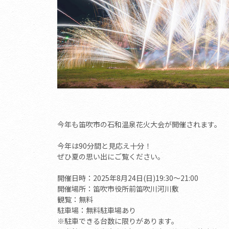
今年も笛吹市の石和温泉花火大会が開催されます。
今年は90分間と見応え十分！
ぜひ夏の思い出にご覧ください。
開催日時：2025年8月24日(日)19:30～21:00
開催場所：笛吹市役所前笛吹川河川敷
観覧：無料
駐車場：無料駐車場あり
※駐車できる台数に限りがあります。