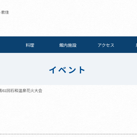
ル君佳
料理
館内施設
アクセス
イベント
第61回石和温泉花火大会