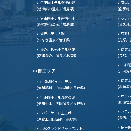
伊東園ホテル磐梯向滝
南国
(磐梯熱海温泉／福島県)
(南房総
伊東園ホテル磐梯和水
ホテル
(磐梯熱海温泉／福島県)
(奥久慈
湯守ホテル大観
鬼怒川
(つなぎ温泉／岩手県)
(鬼怒川
湯の川観光ホテル祥苑
伊東園
(函館湯の川温泉／北海道)
(鬼怒川
一柳
中部エリア
(川治温
伊東園
白樺湖ビューホテル
(那須塩
(信州蓼科・白樺湖畔／長野県)
ホテル
伊東園ホテル浅間の湯
(那須塩
(信州松本・浅間温泉／長野県)
ホテル
リバーサイド上田館
(湯西川
(戸倉上山田温泉／長野県)
伊香保
小諸グランドキャッスルホテ