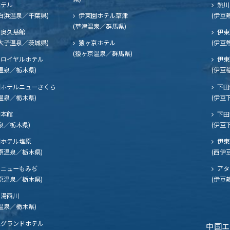
ホテル
熱川
白浜温泉／千葉県)
伊東園ホテル草津
(伊豆
(草津温泉／群馬県)
奥久慈館
伊東
大子温泉／茨城県)
猿ヶ京ホテル
(伊豆
(猿ヶ京温泉／群馬県)
ロイヤルホテル
伊東
温泉／栃木県)
(伊豆
ホテルニューさくら
下田
温泉／栃木県)
(伊豆
閣本館
下田
泉／栃木県)
(伊豆
ホテル塩原
伊東
原温泉／栃木県)
(西伊
ニューもみぢ
アタ
原温泉／栃木県)
(伊豆
湯西川
温泉／栃木県)
グランドホテル
中国