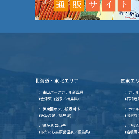
北海道・東北エリア
関東エ
東山パークホテル新風月
ホテ
(会津東山温泉／福島県)
(石和温
伊東園ホテル飯坂 叶や
ホテル
(飯坂温泉／福島県)
(湯河原
鏡が池 碧山亭
伊東園
(あだたら高原岳温泉／福島県)
(箱根湯