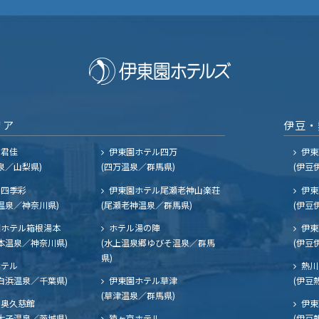
リア
伊豆・
ル君佳
伊東園ホテル四万
伊東
泉／山梨県)
(四万温泉／群馬県)
(伊豆
四季彩
伊東園ホテル尾瀬老神山楽荘
伊東
温泉／神奈川県)
(尾瀬老神温泉／群馬県)
(伊豆
ホテル箱根湯本
ホテル湯の陣
伊東
本温泉／神奈川県)
(水上温泉郷ゆびそ温泉／群馬
(伊豆
県)
ホテル
熱川
白浜温泉／千葉県)
伊東園ホテル草津
(伊豆
(草津温泉／群馬県)
奥久慈館
伊東
大子温泉／茨城県)
猿ヶ京ホテル
(伊豆