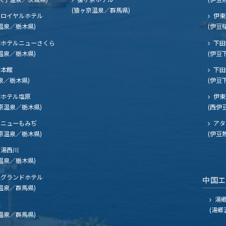
(猿ヶ京温泉／群馬県)
ロイヤルホテル
伊東
温泉／栃木県)
(伊豆
ホテルニューさくら
下田
温泉／栃木県)
(伊豆
閣本館
下田
泉／栃木県)
(伊豆
ホテル塩原
伊東
原温泉／栃木県)
(西伊
ニューもみぢ
アタ
原温泉／栃木県)
(伊豆
湯西川
温泉／栃木県)
グランドホテル
中国
温泉／群馬県)
湯郷
夫
(湯郷
温泉／群馬県)