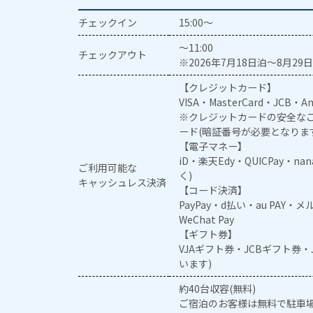
チェックイン
15:00～
～11:00
チェックアウト
※2026年7月18日泊～8月29日
【クレジットカード】
VISA・MasterCard・JCB・Am
※クレジットカードの安全なご
ード(暗証番号が必要となりま
【電子マネー】
iD・楽天Edy・QUICPay・na
ご利用可能な
く)
キャッシュレス決済
【コード決済】
PayPay・d払い・au PAY・
WeChat Pay
【ギフト券】
VJAギフト券・JCBギフト券
います)
約40台収容(無料)
ご宿泊のお客様は無料で駐車