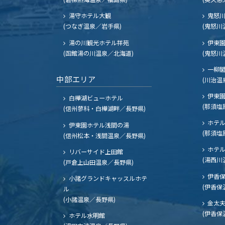
湯守ホテル大観
鬼怒川
(つなぎ温泉／岩手県)
(鬼怒川
湯の川観光ホテル祥苑
伊東園
(函館湯の川温泉／北海道)
(鬼怒川
一柳
中部エリア
(川治温
伊東園
白樺湖ビューホテル
(那須塩
(信州蓼科・白樺湖畔／長野県)
ホテル
伊東園ホテル浅間の湯
(那須塩
(信州松本・浅間温泉／長野県)
ホテル
リバーサイド上田館
(湯西川
(戸倉上山田温泉／長野県)
伊香保
小諸グランドキャッスルホテ
(伊香保
ル
(小諸温泉／長野県)
金太
(伊香保
ホテル水明館