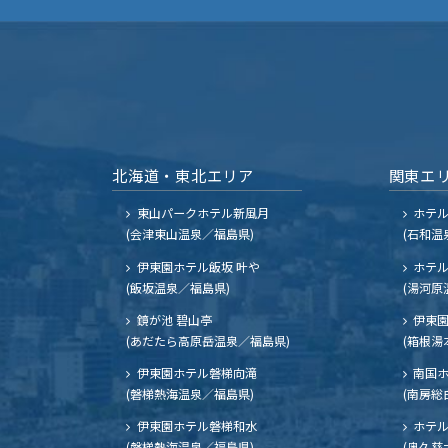
北海道・東北エリア
関東エ
東山パークホテル新風月
ホテ
(会津東山温泉／福島県)
(石和温
伊東園ホテル飯坂 叶や
ホテル
(飯坂温泉／福島県)
(湯河原
鏡が池 碧山亭
伊東園
(あだたら高原岳温泉／福島県)
(箱根湯
伊東園ホテル磐梯向滝
南国
(磐梯熱海温泉／福島県)
(南房総
伊東園ホテル磐梯和水
ホテル
(磐梯熱海温泉／福島県)
(奥久慈