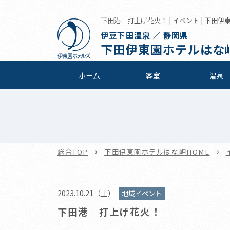
下田港 打上げ花火！ | イベント | 下田
伊豆下田温泉 ／ 静岡県
下田伊東園ホテルはな
ホーム
客室
温泉
総合TOP
下田伊東園ホテルはな岬HOME
2023.10.21（土）
地域イベント
下田港 打上げ花火！