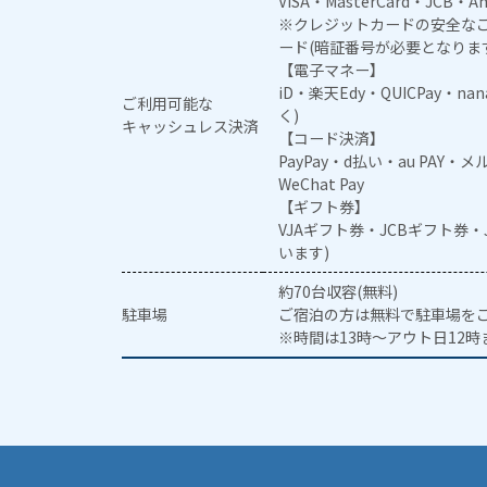
VISA・MasterCard・JCB・Am
※クレジットカードの安全なご
ード(暗証番号が必要となりま
【電子マネー】
iD・楽天Edy・QUICPay・na
ご利用可能な
く)
キャッシュレス決済
【コード決済】
PayPay・d払い・au PAY・
WeChat Pay
【ギフト券】
VJAギフト券・JCBギフト券
います)
約70台収容(無料)
駐車場
ご宿泊の方は無料で駐車場を
※時間は13時～アウト日12