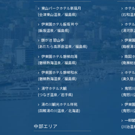
東山パークホテル新風月
ホテ
(会津東山温泉／福島県)
(石和温
伊東園ホテル飯坂 叶や
ホテル
(飯坂温泉／福島県)
(湯河原
鏡が池 碧山亭
伊東園
(あだたら高原岳温泉／福島県)
(箱根湯
伊東園ホテル磐梯向滝
南国
(磐梯熱海温泉／福島県)
(南房総
伊東園ホテル磐梯和水
ホテル
(磐梯熱海温泉／福島県)
(奥久慈
湯守ホテル大観
鬼怒川
(つなぎ温泉／岩手県)
(鬼怒川
湯の川観光ホテル祥苑
伊東園
(函館湯の川温泉／北海道)
(鬼怒川
一柳
中部エリア
(川治温