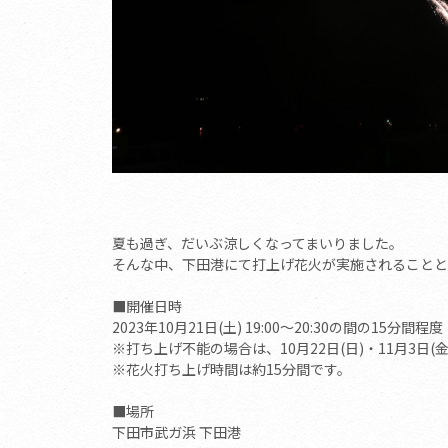
夏も過ぎ、だいぶ涼しくなってまいりました。
そんな中、下田港にて打上げ花火が実施されることと
■開催日時
2023年10月21日(土) 19:00～20:30の間の15分間程度
※打ち上げ不能の場合は、10月22日(日)・11月3日(金
※花火打ち上げ時間は約15分間です。
■場所
下田市武ガ浜 下田港