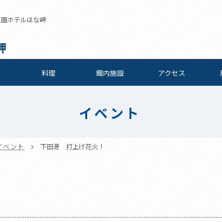
伊東園ホテルはな岬
岬
料理
館内施設
アクセス
イベント
イベント
下田港 打上げ花火！