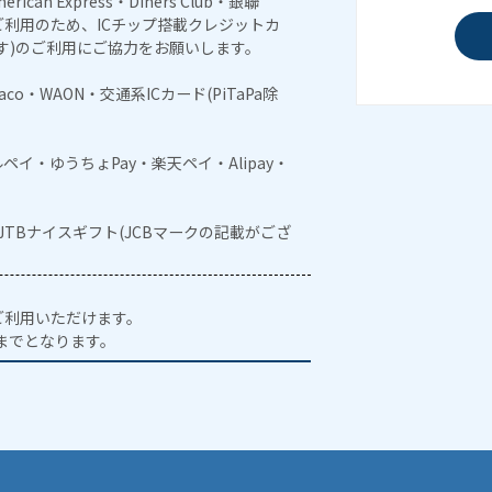
erican Express・Diners Club・銀聯
利用のため、ICチップ搭載クレジットカ
す)のご利用にご協力をお願いします。
naco・WAON・交通系ICカード(PiTaPa除
メルペイ・ゆうちょPay・楽天ペイ・Alipay・
・JTBナイスギフト(JCBマークの記載がござ
ご利用いただけます。
時までとなります。