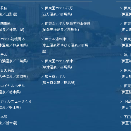
ル君佳
伊東園ホテル四万
伊東
泉／山梨県)
(四万温泉／群馬県)
(伊豆
四季彩
伊東園ホテル尾瀬老神山楽荘
伊東
温泉／神奈川県)
(尾瀬老神温泉／群馬県)
(伊豆
ホテル箱根湯本
ホテル湯の陣
伊東
本温泉／神奈川県)
(水上温泉郷ゆびそ温泉／群馬
(伊豆
県)
ホテル
熱川
白浜温泉／千葉県)
伊東園ホテル草津
(伊豆
(草津温泉／群馬県)
奥久慈館
伊東
大子温泉／茨城県)
猿ヶ京ホテル
(伊豆
(猿ヶ京温泉／群馬県)
ロイヤルホテル
伊東
温泉／栃木県)
(伊豆
ホテルニューさくら
下田
温泉／栃木県)
(伊豆
閣本館
下田
泉／栃木県)
(伊豆