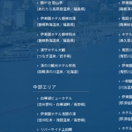
鏡が池 碧山亭
伊東園
(あだたら高原岳温泉／福島県)
(箱根湯
伊東園ホテル磐梯向滝
南国
(磐梯熱海温泉／福島県)
(南房総
伊東園ホテル磐梯和水
ホテル
(磐梯熱海温泉／福島県)
(奥久慈
湯守ホテル大観
鬼怒川
(つなぎ温泉／岩手県)
(鬼怒川
湯の川観光ホテル祥苑
伊東園
(函館湯の川温泉／北海道)
(鬼怒川
一柳
中部エリア
(川治温
伊東園
白樺湖ビューホテル
(那須塩
(信州蓼科・白樺湖畔／長野県)
ホテル
伊東園ホテル浅間の湯
(那須塩
(信州松本・浅間温泉／長野県)
ホテル
リバーサイド上田館