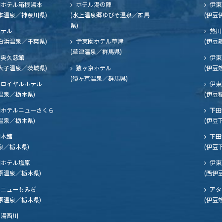
ホテル箱根湯本
ホテル湯の陣
伊東
本温泉／神奈川県)
(水上温泉郷ゆびそ温泉／群馬
(伊豆
県)
ホテル
熱川
白浜温泉／千葉県)
伊東園ホテル草津
(伊豆
(草津温泉／群馬県)
奥久慈館
伊東
大子温泉／茨城県)
猿ヶ京ホテル
(伊豆
(猿ヶ京温泉／群馬県)
ロイヤルホテル
伊東
温泉／栃木県)
(伊豆
ホテルニューさくら
下田
温泉／栃木県)
(伊豆
閣本館
下田
泉／栃木県)
(伊豆
ホテル塩原
伊東
原温泉／栃木県)
(西伊
ニューもみぢ
アタ
原温泉／栃木県)
(伊豆
湯西川