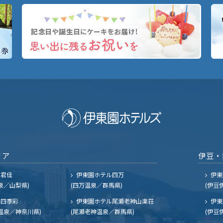
リア
伊豆・
ル君佳
伊東園ホテル四万
伊東
泉／山梨県)
(四万温泉／群馬県)
(伊豆
四季彩
伊東園ホテル尾瀬老神山楽荘
伊東
温泉／神奈川県)
(尾瀬老神温泉／群馬県)
(伊豆