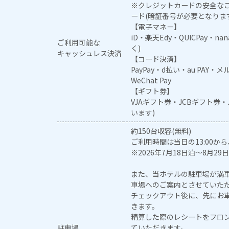
※クレジットカードの安全なご
ード(暗証番号が必要となりま
【電子マネー】
iD・楽天Edy・QUICPay・na
ご利用可能な
く)
キャッシュレス決済
【コード決済】
PayPay・d払い・au PAY・
WeChat Pay
【ギフト券】
VJAギフト券・JCBギフト券
います)
約150台収容(無料)
ご利用時間は当日の13:00から
※2026年7月18日泊～8月29日
また、当ホテルの駐車場が満
車場へのご案内とさせていた
チェックアウト後に、先にお
きます。
精算した際のレシートをフロ
駐車場
ていただきます。