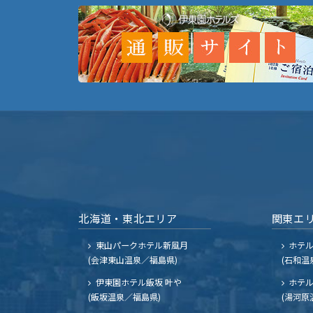
北海道・東北エリア
関東エ
東山パークホテル新風月
ホテ
(会津東山温泉／福島県)
(石和温
伊東園ホテル飯坂 叶や
ホテル
(飯坂温泉／福島県)
(湯河原