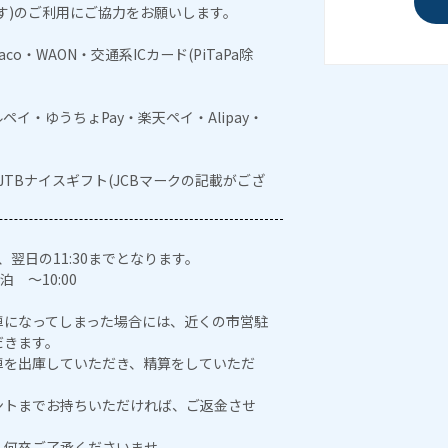
す)のご利用にご協力をお願いします。
naco・WAON・交通系ICカード(PiTaPa除
メルペイ・ゆうちょPay・楽天ペイ・Alipay・
・JTBナイスギフト(JCBマークの記載がござ
、翌日の11:30までとなります。
泊 ～10:00
車になってしまった場合には、近くの市営駐
だきます。
車を出庫していただき、精算をしていただ
ントまでお持ちいただければ、ご返金させ
、何卒ご了承くださいませ。