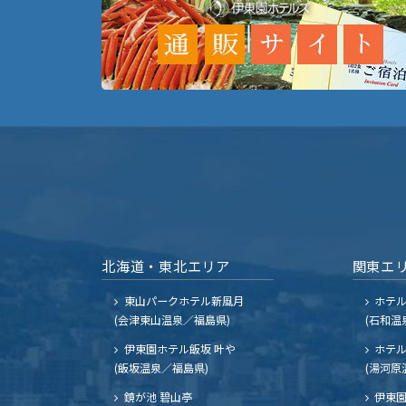
北海道・東北エリア
関東エ
東山パークホテル新風月
ホテ
(会津東山温泉／福島県)
(石和温
伊東園ホテル飯坂 叶や
ホテル
(飯坂温泉／福島県)
(湯河原
鏡が池 碧山亭
伊東園