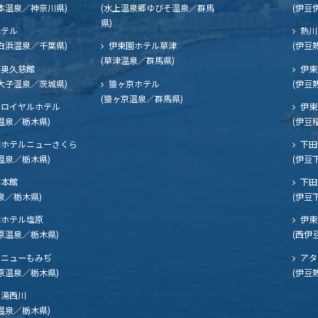
本温泉／神奈川県)
(水上温泉郷ゆびそ温泉／群馬
(伊豆
県)
ホテル
熱川
白浜温泉／千葉県)
伊東園ホテル草津
(伊豆
(草津温泉／群馬県)
奥久慈館
伊東
大子温泉／茨城県)
猿ヶ京ホテル
(伊豆
(猿ヶ京温泉／群馬県)
ロイヤルホテル
伊東
温泉／栃木県)
(伊豆
ホテルニューさくら
下田
温泉／栃木県)
(伊豆
閣本館
下田
泉／栃木県)
(伊豆
ホテル塩原
伊東
原温泉／栃木県)
(西伊
ニューもみぢ
アタ
原温泉／栃木県)
(伊豆
湯西川
温泉／栃木県)