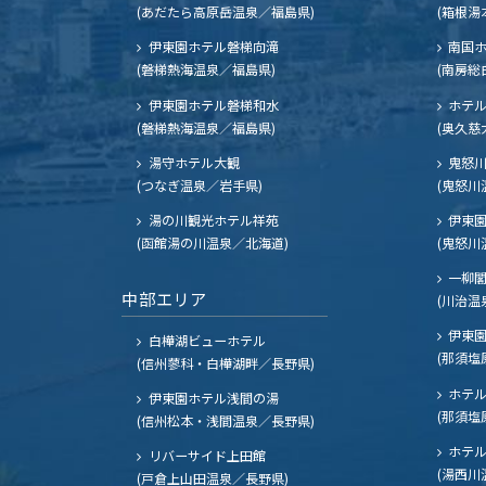
(あだたら高原岳温泉／福島県)
(箱根湯
伊東園ホテル磐梯向滝
南国
(磐梯熱海温泉／福島県)
(南房総
伊東園ホテル磐梯和水
ホテル
(磐梯熱海温泉／福島県)
(奥久慈
湯守ホテル大観
鬼怒川
(つなぎ温泉／岩手県)
(鬼怒川
湯の川観光ホテル祥苑
伊東園
(函館湯の川温泉／北海道)
(鬼怒川
一柳
中部エリア
(川治温
伊東園
白樺湖ビューホテル
(那須塩
(信州蓼科・白樺湖畔／長野県)
ホテル
伊東園ホテル浅間の湯
(那須塩
(信州松本・浅間温泉／長野県)
ホテル
リバーサイド上田館
(湯西川
(戸倉上山田温泉／長野県)