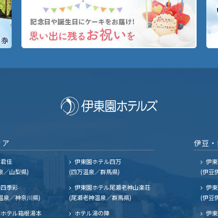
リア
伊豆・
ル君佳
伊東園ホテル四万
伊東
泉／山梨県)
(四万温泉／群馬県)
(伊豆
四季彩
伊東園ホテル尾瀬老神山楽荘
伊東
温泉／神奈川県)
(尾瀬老神温泉／群馬県)
(伊豆
ホテル箱根湯本
ホテル湯の陣
伊東