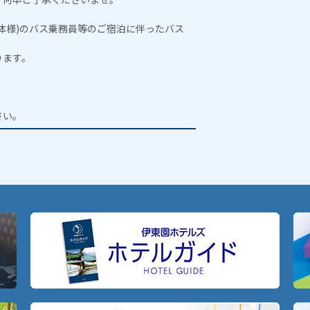
体様)のバス乗務員等のご宿泊に伴ったバス
ります。
。
さい。