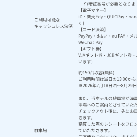
ード(暗証番号が必要となりま
【電子マネー】
iD・楽天Edy・QUICPay・na
ご利用可能な
く)
キャッシュレス決済
【コード決済】
PayPay・d払い・au PAY・
WeChat Pay
【ギフト券】
VJAギフト券・JCBギフト券
います)
約150台収容(無料)
ご利用時間は当日の13:00から
※2026年7月18日泊～8月29日
また、当ホテルの駐車場が満
車場へのご案内とさせていた
チェックアウト後に、先にお
きます。
精算した際のレシートをフロ
駐車場
ていただきます。
ご不便をおかけいたしますが