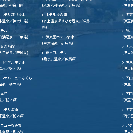
温泉／神奈川県)
(尾瀬老神温泉／群馬県)
(伊豆
ホテル箱根湯本
ホテル湯の陣
伊東
本温泉／神奈川県)
(水上温泉郷ゆびそ温泉／群馬
(伊豆
県)
ホテル
熱川
白浜温泉／千葉県)
伊東園ホテル草津
(伊豆
(草津温泉／群馬県)
奥久慈館
伊東
大子温泉／茨城県)
猿ヶ京ホテル
(伊豆
(猿ヶ京温泉／群馬県)
ロイヤルホテル
伊東
温泉／栃木県)
(伊豆
ホテルニューさくら
下田
温泉／栃木県)
(伊豆
閣本館
下田
泉／栃木県)
(伊豆
ホテル塩原
伊東
原温泉／栃木県)
(西伊
ニューもみぢ
アタ
原温泉／栃木県)
(伊豆