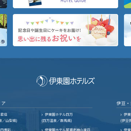
リア
伊豆・
ル君佳
伊東園ホテル四万
伊東
泉／山梨県)
(四万温泉／群馬県)
(伊豆
四季彩
伊東園ホテル尾瀬老神山楽荘
伊東