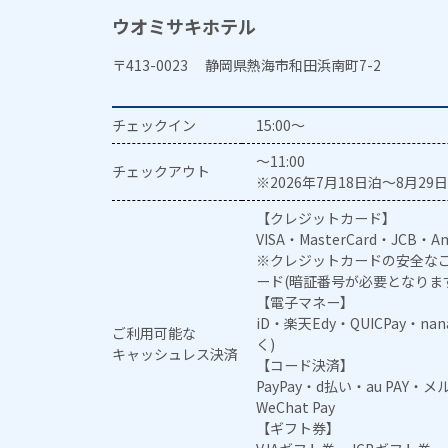
ウオミサキホテル
〒413-0023 静岡県熱海市和田浜南町7-2
チェックイン
15:00～
～11:00
チェックアウト
※2026年7月18日泊～8月29日
【クレジットカード】
VISA・MasterCard・JCB・Am
※クレジットカードの安全なご
ード(暗証番号が必要となりま
【電子マネー】
iD・楽天Edy・QUICPay・na
ご利用可能な
く)
キャッシュレス決済
【コード決済】
PayPay・d払い・au PAY・
WeChat Pay
【ギフト券】