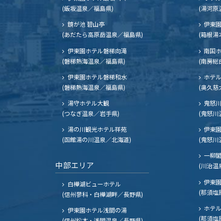
(飯坂温泉／福島県)
(湯河原
鏡が池 碧山亭
伊東園
(あだたら高原岳温泉／福島県)
(箱根湯
伊東園ホテル磐梯向滝
南国
(磐梯熱海温泉／福島県)
(南房総
伊東園ホテル磐梯和水
ホテル
(磐梯熱海温泉／福島県)
(奥久慈
湯守ホテル大観
鬼怒川
(つなぎ温泉／岩手県)
(鬼怒川
湯の川観光ホテル祥苑
伊東園
(函館湯の川温泉／北海道)
(鬼怒川
一柳
中部エリア
(川治温
伊東園
白樺湖ビューホテル
(那須塩
(信州蓼科・白樺湖畔／長野県)
ホテル
伊東園ホテル浅間の湯
(那須塩
(信州松本・浅間温泉／長野県)