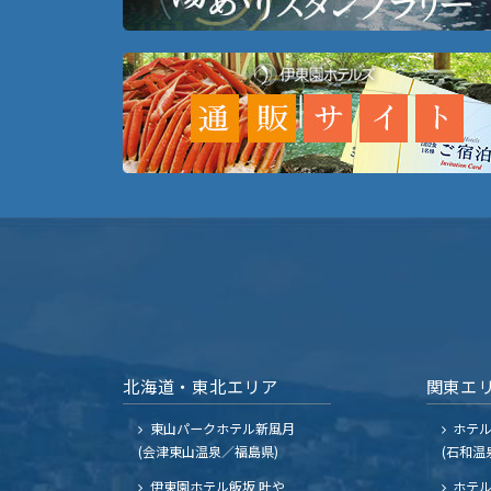
北海道・東北エリア
関東エ
東山パークホテル新風月
ホテ
(会津東山温泉／福島県)
(石和温
伊東園ホテル飯坂 叶や
ホテル