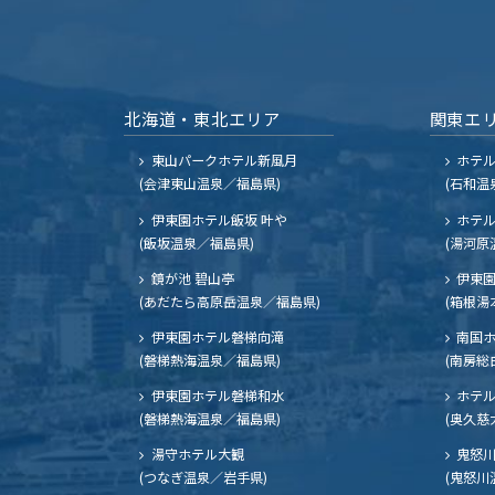
北海道・東北エリア
関東エ
東山パークホテル新風月
ホテ
(会津東山温泉／福島県)
(石和温
伊東園ホテル飯坂 叶や
ホテル
(飯坂温泉／福島県)
(湯河原
鏡が池 碧山亭
伊東園
(あだたら高原岳温泉／福島県)
(箱根湯
伊東園ホテル磐梯向滝
南国
(磐梯熱海温泉／福島県)
(南房総
伊東園ホテル磐梯和水
ホテル
(磐梯熱海温泉／福島県)
(奥久慈
湯守ホテル大観
鬼怒川
(つなぎ温泉／岩手県)
(鬼怒川