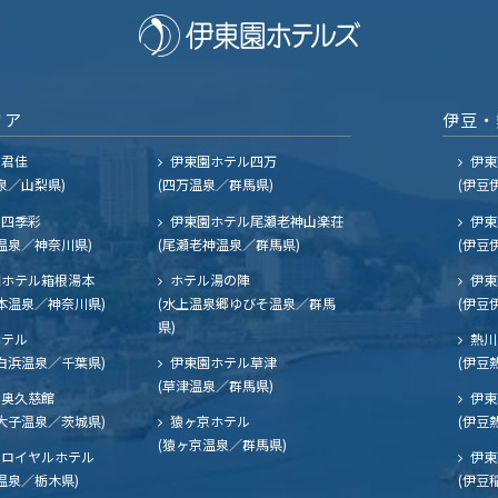
リア
伊豆・
ル君佳
伊東園ホテル四万
伊東
泉／山梨県)
(四万温泉／群馬県)
(伊豆
四季彩
伊東園ホテル尾瀬老神山楽荘
伊東
温泉／神奈川県)
(尾瀬老神温泉／群馬県)
(伊豆
ホテル箱根湯本
ホテル湯の陣
伊東
本温泉／神奈川県)
(水上温泉郷ゆびそ温泉／群馬
(伊豆
県)
ホテル
熱川
白浜温泉／千葉県)
伊東園ホテル草津
(伊豆
(草津温泉／群馬県)
奥久慈館
伊東
大子温泉／茨城県)
猿ヶ京ホテル
(伊豆
(猿ヶ京温泉／群馬県)
ロイヤルホテル
伊東
温泉／栃木県)
(伊豆