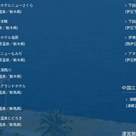
ホテルニューさくら
下田
温泉／栃木県)
(伊豆
閣本館
下田
泉／栃木県)
(伊豆
ホテル塩原
伊東
原温泉／栃木県)
(西伊
ニューもみぢ
アタ
原温泉／栃木県)
(伊豆
湯西川
温泉／栃木県)
グランドホテル
中国
温泉／群馬県)
湯郷
夫
(湯郷
温泉／群馬県)
温泉とどろき
温泉／群馬県)
運営