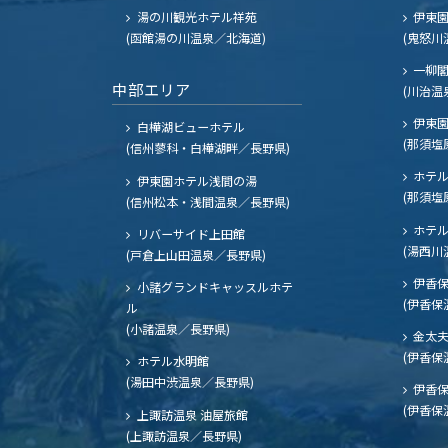
湯の川観光ホテル祥苑
伊東園
(函館湯の川温泉／北海道)
(鬼怒川
一柳
中部エリア
(川治温
伊東園
白樺湖ビューホテル
(那須塩
(信州蓼科・白樺湖畔／長野県)
ホテル
伊東園ホテル浅間の湯
(那須塩
(信州松本・浅間温泉／長野県)
ホテル
リバーサイド上田館
(湯西川
(戸倉上山田温泉／長野県)
伊香保
小諸グランドキャッスルホテ
(伊香保
ル
(小諸温泉／長野県)
金太
(伊香保
ホテル水明館
(湯田中渋温泉／長野県)
伊香保
(伊香保
上諏訪温泉 油屋旅館
(上諏訪温泉／長野県)