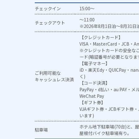
チェックイン
15:00～
～11:00
チェックアウト
※2026年8月1日泊～8月31日泊
【クレジットカード】
VISA・MasterCard・JCB・Am
※クレジットカードの安全なご
ード(暗証番号が必要となりま
【電子マネー】
iD・楽天Edy・QUICPay・na
ご利用可能な
く)
キャッシュレス決済
【コード決済】
PayPay・d払い・au PAY・
WeChat Pay
【ギフト券】
VJAギフト券・JCBギフト券
います)
ホテル地下駐車場(70台)と、屋
駐車場
屋根付バイク駐車場有り。