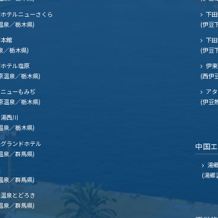
ホテルニューさくら
下田
温泉／栃木県)
(伊豆
閣本館
下田
泉／栃木県)
(伊豆
ホテル塩原
伊東
原温泉／栃木県)
(西伊
ニューもみぢ
アタ
原温泉／栃木県)
(伊豆
湯西川
温泉／栃木県)
グランドホテル
中国
温泉／群馬県)
湯郷
夫
(湯郷
温泉／群馬県)
温泉とどろき
温泉／群馬県)