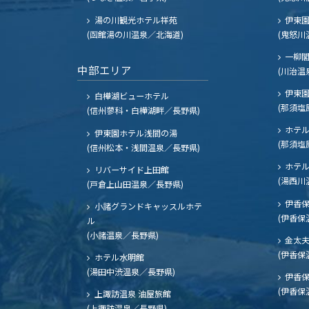
湯の川観光ホテル祥苑
伊東園
(函館湯の川温泉／北海道)
(鬼怒川
一柳
中部エリア
(川治温
伊東園
白樺湖ビューホテル
(那須塩
(信州蓼科・白樺湖畔／長野県)
ホテル
伊東園ホテル浅間の湯
(那須塩
(信州松本・浅間温泉／長野県)
ホテル
リバーサイド上田館
(湯西川
(戸倉上山田温泉／長野県)
伊香保
小諸グランドキャッスルホテ
(伊香保
ル
(小諸温泉／長野県)
金太
(伊香保
ホテル水明館
(湯田中渋温泉／長野県)
伊香保
(伊香保
上諏訪温泉 油屋旅館
(上諏訪温泉／長野県)