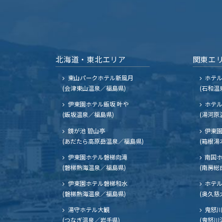
北海道・東北エリア
関東エ
東山パークホテル新風月
ホテ
(会津東山温泉／福島県)
(石和温
伊東園ホテル飯坂 叶や
ホテル
(飯坂温泉／福島県)
(湯河原
鏡が池 碧山亭
伊東園
(あだたら高原岳温泉／福島県)
(箱根湯
伊東園ホテル磐梯向滝
南国
(磐梯熱海温泉／福島県)
(南房総
伊東園ホテル磐梯和水
ホテル
(磐梯熱海温泉／福島県)
(奥久慈
湯守ホテル大観
鬼怒川
(つなぎ温泉／岩手県)
(鬼怒川