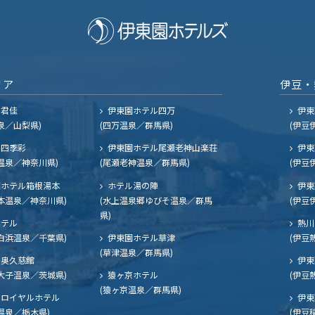
リア
伊豆・
ル君佳
伊東園ホテル四万
伊東
泉／山梨県)
(四万温泉／群馬県)
(伊豆
四季彩
伊東園ホテル尾瀬老神山楽荘
伊東
温泉／神奈川県)
(尾瀬老神温泉／群馬県)
(伊豆
ホテル箱根湯本
ホテル湯の陣
伊東
本温泉／神奈川県)
(水上温泉郷ゆびそ温泉／群馬
(伊豆
県)
ホテル
熱川
白浜温泉／千葉県)
伊東園ホテル草津
(伊豆
(草津温泉／群馬県)
奥久慈館
伊東
大子温泉／茨城県)
猿ヶ京ホテル
(伊豆
(猿ヶ京温泉／群馬県)
ロイヤルホテル
伊東
温泉／栃木県)
(伊豆